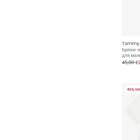
Tommy H
Брюки ч
для мал
45,00 £
40% OF