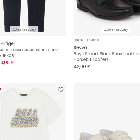
Добавить сразу
Добавить сразу
ЭКСКЛЮЗИВНО
ilfiger
Sevva
инос слим синие хлопковые
Boys Smart Black Faux Leather
ьчиков
Horsebit Loafers
23,00 £
42,00 £
F