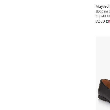
Mayoral
Mayoral
Шорты б
Mebi
кармана
32,00 £
1
Miranda
Pasito a Pasito
Patachou
PAZ Rodríguez
Phi Clothing
Ralph Lauren
Roma e Toska
Sevva