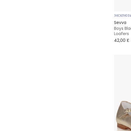
Story Loris
ЭКСКЛЮЗ
Sevva
Tommy Hilfiger
Boys Bla
Loafers
42,00 £