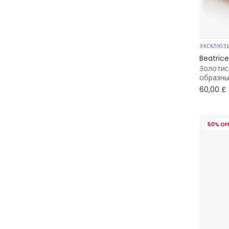
ЭКСКЛЮЗ
Beatric
Золотис
образн
60,00 £
50% OF