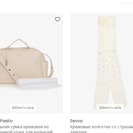
Добавить сразу
Добавить сразу
 Pasito
Sevva
ьная сумка кремовая из
Кремовые колготки со страза
венной кожи для малышей
девочек