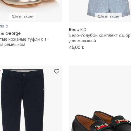
Добавить сразу
Добавить сразу
ИВНО
Beau KiD
e & George
Бело-голубой комплект с шо
тые кожаные туфли с Т-
для малышей
ым ремешком
45,00 £
F