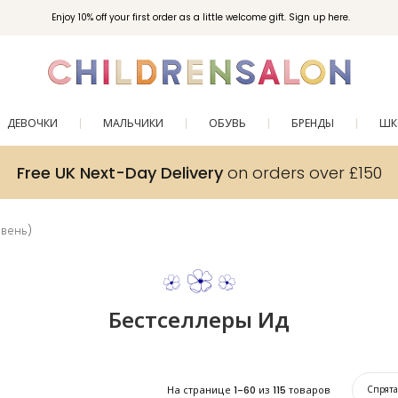
Enjoy 10% off your first order as a little welcome gift. Sign up here.
ДЕВОЧКИ
МАЛЬЧИКИ
ОБУВЬ
БРЕНДЫ
ШК
Free UK Next-Day Delivery
on orders over £150
овень)
Бестселлеры Ид
На странице
1-60
из
115
товаров
Спрят