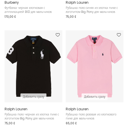
Burberry
Ralph Lauren
Футболка черная хлопковая с
Рубашка поло синяя из хлопка пике с
аппликацией EKD для мальчиков
логотипом Big Pony для мальчиков
170,00 £
75,00 £
Добавить сразу
Добавить сразу
Ralph Lauren
Ralph Lauren
Рубашка поло черная из хлопка пике с
Рубашка поло розовая из хлопкового
логотипом Big Pony для мальчиков
пике для мальчиков
75,00 £
65,00 £