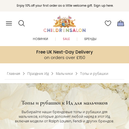
Вступайте в клуб Бонусы Childrensalon для эксклюзивных привилегий при
Enjoy 10% off your first order as a little welcome gift. Sign up here.
покупках.
НОВИНКИ
SALE
БРЕНДЫ
Free UK Next-Day Delivery
on orders over £150
Главная
Праздник Ид
Мальчики
Топы и рубашки
Топы и рубашки к Ид для мальчиков
Выбирайте наши брендовые топы и рубашки для
мальчиков, которые дополнят любой наряд в этот Ид,
включая модели от Ralph Lauren, Fendi и других брендов.