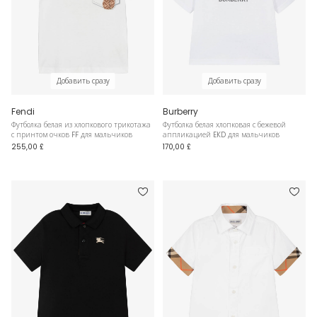
Добавить сразу
Добавить сразу
Fendi
Burberry
Футболка белая из хлопкового трикотажа
Футболка белая хлопковая с бежевой
с принтом очков FF для мальчиков
аппликацией EKD для мальчиков
255,00 £
170,00 £