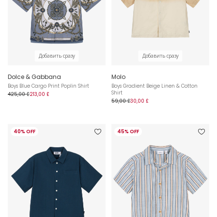
Добавить сразу
Добавить сразу
Dolce & Gabbana
Molo
Boys Blue Cargo Print Poplin Shirt
Boys Gradient Beige Linen & Cotton
Shirt
425,00 £
213,00 £
59,00 £
30,00 £
40% OFF
45% OFF