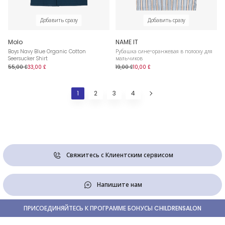
Добавить сразу
Добавить сразу
Molo
NAME IT
Boys Navy Blue Organic Cotton
Рубашка сине-оранжевая в полоску для
Seersucker Shirt
мальчиков
55,00 £
33,00 £
19,00 £
10,00 £
1
2
3
4
Свяжитесь с Клиентским сервисом
Напишите нам
ПРИСОЕДИНЯЙТЕСЬ К ПРОГРАММЕ БОНУСЫ CHILDRENSALON