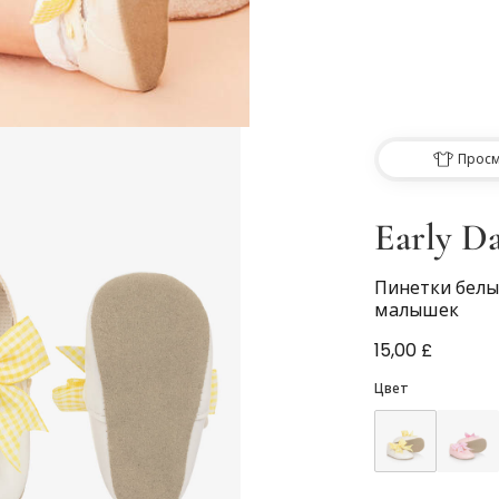
Просм
Early D
Пинетки белы
малышек
15,00 £
Цвет