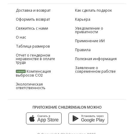
Доставка и возврат
Как сделать подарок
Оформить возврат
Карьера
Свяжитесь с нами
Уведомление о
приватности
О нас
Применение ИИ
Таблица размеров
Правила
Отчет о гендерном
неравенстве в оплате
Полезная информация
труда
Заявление о
Компенсация
современном рабстве
НОВИНКИ
выбросов CO2
Экологическая
ответственность
ПРИЛОЖЕНИЕ CHILDRENSALON МОЖНО
Скачать в
Установить через
App Store
Google Play