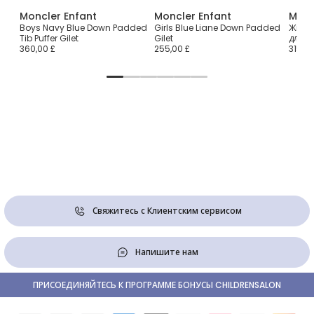
Moncler Enfant
Moncler Enfant
Monc
Boys Navy Blue Down Padded
Girls Blue Liane Down Padded
Жилет
Tib Puffer Gilet
Gilet
для д
360,00 £
255,00 £
315,00
Свяжитесь с Клиентским сервисом
Напишите нам
ПРИСОЕДИНЯЙТЕСЬ К ПРОГРАММЕ БОНУСЫ CHILDRENSALON