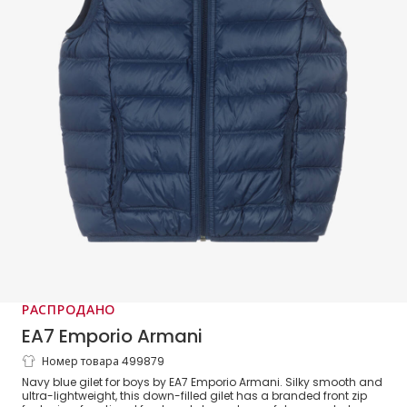
РАСПРОДАНО
EA7 Emporio Armani
Номер товара 499879
Синий пуховый жилет для мальчиков
Navy blue gilet for boys by EA7 Emporio Armani. Silky smooth and
ultra-lightweight, this down-filled gilet has a branded front zip