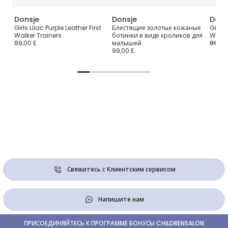
Donsje
Donsje
Dons
er
Girls Lilac Purple Leather First
Блестящие золотые кожаные
Girls 
Walker Trainers
ботинки в виде кроликов для
Walke
89,00 £
малышей
89,00
99,00 £
Свяжитесь с Клиентским сервисом
Напишите нам
ПРИСОЕДИНЯЙТЕСЬ К ПРОГРАММЕ БОНУСЫ CHILDRENSALON