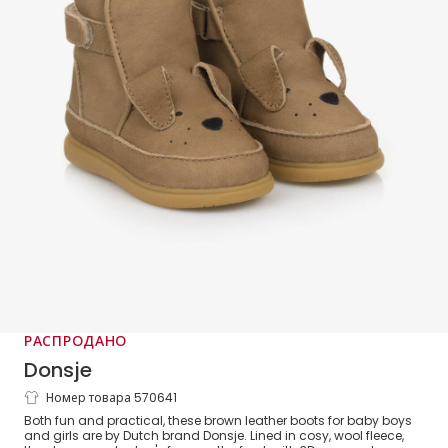
РАСПРОДАНО
Donsje
Номер товара 570641
Brown First Walker Dog Boots
Both fun and practical, these brown leather boots for baby boys
and girls are by Dutch brand Donsje. Lined in cosy, wool fleece,