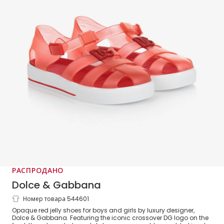
РАСПРОДАНО
Dolce & Gabbana
Номер товара 544601
Red DG Jelly Shoes
Opaque red jelly shoes for boys and girls by luxury designer,
Dolce & Gabbana. Featuring the iconic crossover DG logo on the