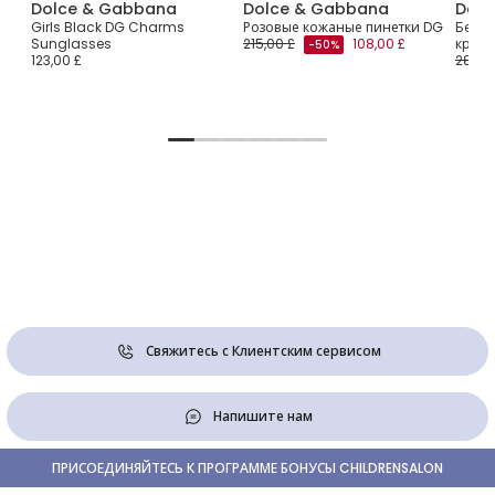
Dolce & Gabbana
Dolce & Gabbana
Dolc
на
Girls Black DG Charms
Розовые кожаные пинетки DG
Бело
я
Sunglasses
215,00 £
108,00 £
кросс
-50%
123,00 £
285,0
Свяжитесь с Клиентским сервисом
Напишите нам
ПРИСОЕДИНЯЙТЕСЬ К ПРОГРАММЕ БОНУСЫ CHILDRENSALON