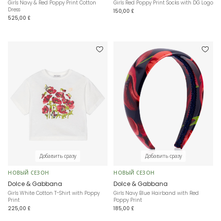
Girls Navy & Red Poppy Print Cotton
Girls Red Poppy Print Socks with DG Logo
Dress
150,00 £
525,00 £
Добавить сразу
Добавить сразу
НОВЫЙ СЕЗОН
НОВЫЙ СЕЗОН
Dolce & Gabbana
Dolce & Gabbana
Girls White Cotton T-Shirt with Poppy
Girls Navy Blue Hairband with Red
Print
Poppy Print
225,00 £
185,00 £