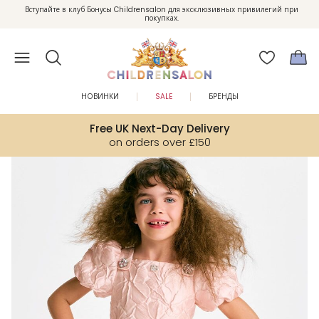
Вступайте в клуб Бонусы Childrensalon для эксклюзивных привилегий при
Enjoy 10% off your first order as a little welcome gift. Sign up here.
покупках.
НОВИНКИ
SALE
БРЕНДЫ
Free UK Next-Day Delivery
on orders over £150