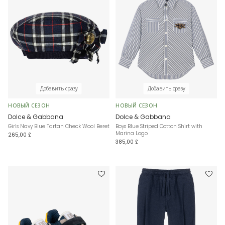
Добавить сразу
Добавить сразу
НОВЫЙ СЕЗОН
НОВЫЙ СЕЗОН
Dolce & Gabbana
Dolce & Gabbana
Girls Navy Blue Tartan Check Wool Beret
Boys Blue Striped Cotton Shirt with
Marina Logo
265,00 £
385,00 £