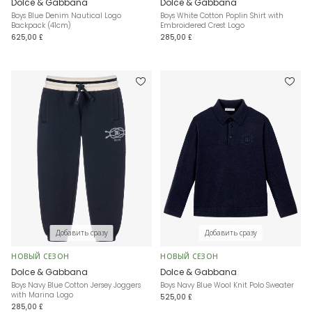
Dolce & Gabbana
Dolce & Gabbana
Boys Blue Denim Nautical Logo
Boys White Cotton Poplin Shirt with
Backpack (41cm)
Embroidered Crest Logo
625,00 £
285,00 £
Добавить сразу
Добавить сразу
НОВЫЙ СЕЗОН
НОВЫЙ СЕЗОН
Dolce & Gabbana
Dolce & Gabbana
Boys Navy Blue Cotton Jersey Joggers
Boys Navy Blue Wool Knit Polo Sweater
with Marina Logo
525,00 £
285,00 £