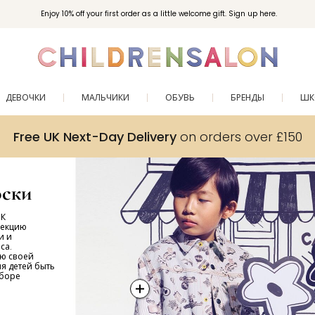
Enjoy 10% off your first order as a little welcome gift. Sign up here.
ДЕВОЧКИ
МАЛЬЧИКИ
ОБУВЬ
БРЕНДЫ
ШК
Free UK Next-Day Delivery
on orders over £150
ски
РК
лекцию
и и
са.
ю своей
я детей быть
ыборе