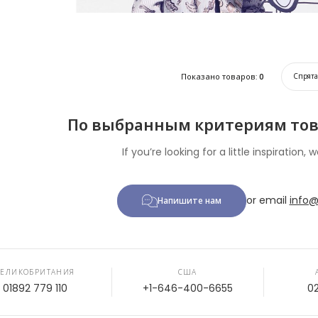
Показано товаров:
0
Спрят
По выбранным критериям тов
If you’re looking for a little inspiration, w
or email
info@
Напишите нам
ВЕЛИКОБРИТАНИЯ
США
01892 779 110
+1-646-400-6655
0