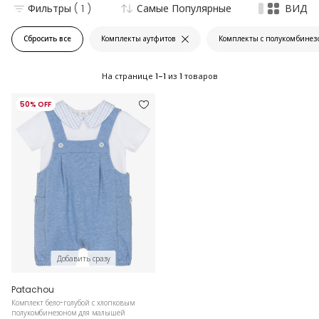
Фильтры
( 1 )
Самые Популярные
ВИД
Сбросить все
Комплекты аутфитов
Комплекты с полукомбинез
На странице
1-1
из
1
товаров
50% OFF
Добавить сразу
Patachou
Комплект бело-голубой с хлопковым
полукомбинезоном для малышей