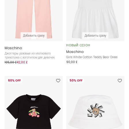
Добавить сразу
Добавить сразу
НОВЫЙ СЕЗОН
Moschino
Moschino
Джоггеры розовые из хлопкового
Girls White Cotton Teddy Bear Dress
трикотажа с логотипом для девочек
90,00 £
105,00 £
42,00 £
60% OFF
50% OFF