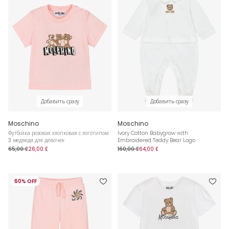
Добавить сразу
Добавить сразу
Moschino
Moschino
Футболка розовая хлопковая с логотипом
Ivory Cotton Babygrow with
3 медведя для девочек
Embroidered Teddy Bear Logo
65,00 £
26,00 £
160,00 £
64,00 £
60% OFF