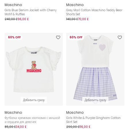
Moschino
Moschino
Girls Blue Denim Jacket with Cherry
Grey Marl Cotton Moschino Teddy Bear
Motif & Ruffles
Shorts Set
240,00 £
96,00 £
140,00 £
70,00 £
60% OFF
60% OFF
Добавить сразу
Добавить сразу
Moschino
Moschino
Футболка кремовая хлопковая с мишкой
Girls White & Purple Gingham Cotton
и сердцем для девочек
Skirt Set
85,00 £
34,00 £
290,00 £
116,00 £