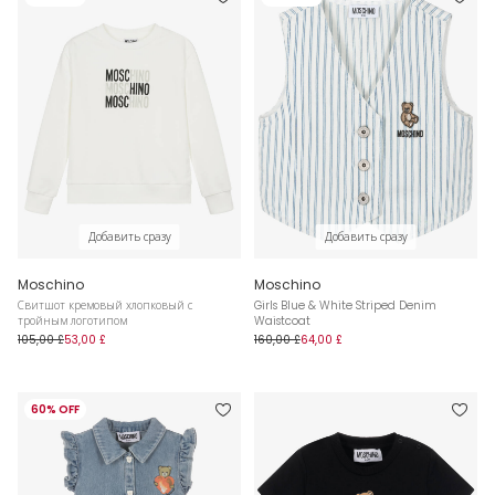
Добавить сразу
Добавить сразу
Moschino
Moschino
Свитшот кремовый хлопковый с
Girls Blue & White Striped Denim
тройным логотипом
Waistcoat
105,00 £
53,00 £
160,00 £
64,00 £
60% OFF