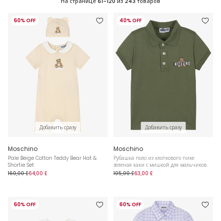
На странице
61-120
из
243
товаров
60% OFF
40% OFF
Добавить сразу
Добавить сразу
Moschino
Moschino
Pale Beige Cotton Teddy Bear Hat &
Рубашка поло из хлопкового пике
Shortie Set
зеленая хаки с мишкой для мальчиков
160,00 £
64,00 £
105,00 £
63,00 £
60% OFF
60% OFF