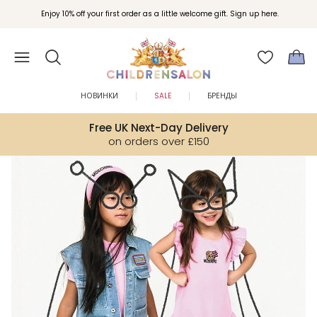
Вступайте в клуб Бонусы Childrensalon для эксклюзивных привилегий при
Enjoy 10% off your first order as a little welcome gift. Sign up here.
покупках.
НОВИНКИ
SALE
БРЕНДЫ
Free UK Next-Day Delivery
on orders over £150