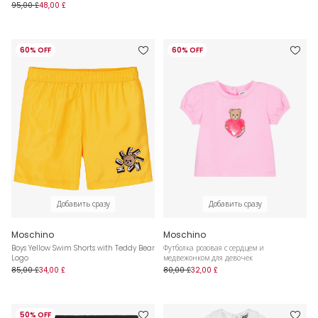
95,00 £
48,00 £
60% OFF
60% OFF
Добавить сразу
Добавить сразу
Moschino
Moschino
Boys Yellow Swim Shorts with Teddy Bear
Футболка розовая с сердцем и
Logo
медвежонком для девочек
85,00 £
34,00 £
80,00 £
32,00 £
50% OFF