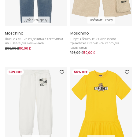
Добавить сразу
Добавить сразу
Moschino
Moschino
Джинсы синие из денима с логотипом
Шорты бежевые из хлопкового
на шлёвке для мальчиков
трикотажа с карманом карго для
мальчиков
200,00 £
80,00 £
125,00 £
50,00 £
60% OFF
50% OFF