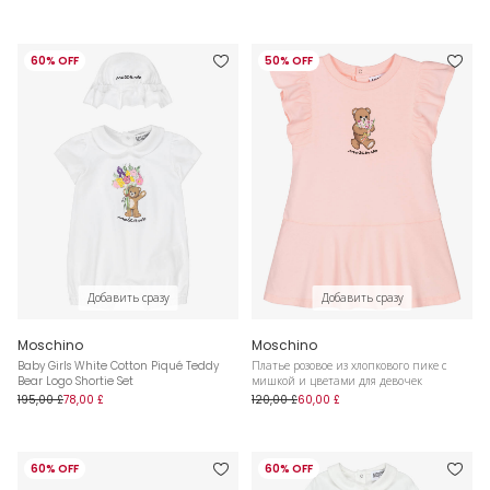
60% OFF
50% OFF
Добавить сразу
Добавить сразу
Moschino
Moschino
Baby Girls White Cotton Piqué Teddy
Платье розовое из хлопкового пике с
Bear Logo Shortie Set
мишкой и цветами для девочек
195,00 £
78,00 £
120,00 £
60,00 £
60% OFF
60% OFF