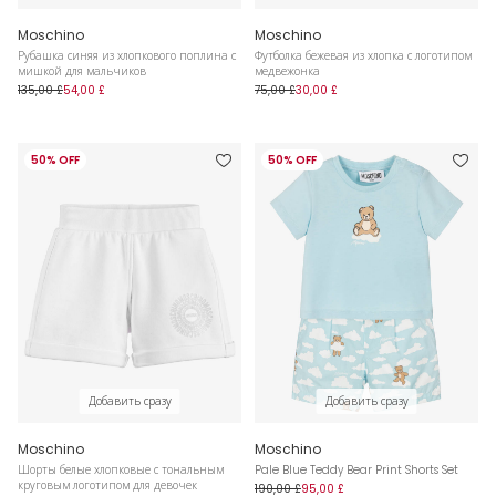
Moschino
Moschino
Рубашка синяя из хлопкового поплина с
Футболка бежевая из хлопка с логотипом
мишкой для мальчиков
медвежонка
135,00 £
54,00 £
75,00 £
30,00 £
50% OFF
50% OFF
Добавить сразу
Добавить сразу
Moschino
Moschino
Шорты белые хлопковые с тональным
Pale Blue Teddy Bear Print Shorts Set
круговым логотипом для девочек
190,00 £
95,00 £