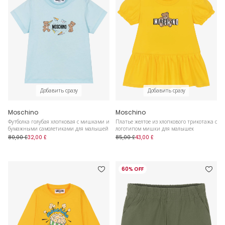
Добавить сразу
Добавить сразу
Moschino
Moschino
Футболка голубая хлопковая с мишками и
Платье желтое из хлопкового трикотажа с
бумажными самолетиками для малышей
логотипом мишки для малышек
80,00 £
32,00 £
85,00 £
43,00 £
60% OFF