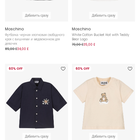
Добавить сразу
Добавить сразу
Moschino
Moschino
Футболка черная хлопковая свободного
White Cotton Bucket Hat with Teddy
кроя с вишнями и медвежонком для
Bear Logo
девочек
70,00 £
35,00 £
85,00 £
34,00 £
60% OFF
60% OFF
Добавить сразу
Добавить сразу