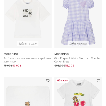
Добавить сразу
Добавить сразу
Moschino
Moschino
Футболка кремовая хлопковая с тройным
Girls Purple & White Gingham Checked
логотипом
Cotton Dress
75,00 £
30,00 £
295,00 £
118,00 £
60% OFF