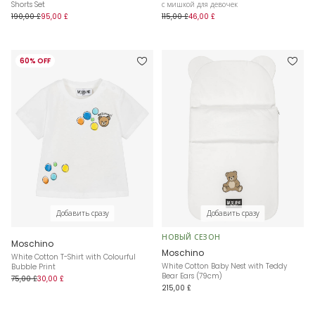
Shorts Set
с мишкой для девочек
190,00 £
95,00 £
115,00 £
46,00 £
60% OFF
Добавить сразу
Добавить сразу
НОВЫЙ СЕЗОН
Moschino
Moschino
White Cotton T-Shirt with Colourful
White Cotton Baby Nest with Teddy
Bubble Print
Bear Ears (79cm)
75,00 £
30,00 £
215,00 £