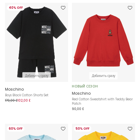
40% OFF
Добавить сразу
Добавить сразу
НОВЫЙ СЕЗОН
Moschino
Moschino
Boys Black Cotton Shorts Set
Red Cotton Sweatshirt with Teddy Bear
170,00 £
102,00 £
Patch
90,00 £
60% OFF
50% OFF