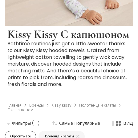
Kissy Kissy С капюшоном
Bathtime routines just got a little sweeter thanks
to our Kissy Kissy hooded towels. Crafted from
lightweight cotton towelling to gently wick away
moisture, discover hooded designs that include
matching mitts. And there’s a beautiful choice of
prints to pick from, including roarsome dinosaurs,
fresh florals and more.
Главная
Бренды
Kissy Kissy
Полотенца и халаты
С капюшоном
Фильтры
( 1 )
Самые Популярные
ВИД
Сбросить все
Полотенца и халаты