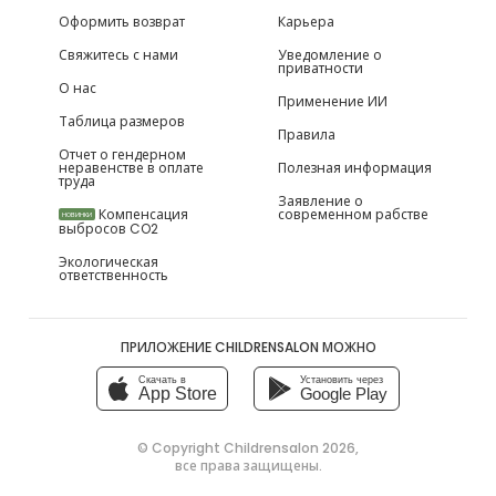
Оформить возврат
Карьера
Свяжитесь с нами
Уведомление о
приватности
О нас
Применение ИИ
Таблица размеров
Правила
Отчет о гендерном
неравенстве в оплате
Полезная информация
труда
Заявление о
Компенсация
современном рабстве
НОВИНКИ
выбросов CO2
Экологическая
ответственность
ПРИЛОЖЕНИЕ CHILDRENSALON МОЖНО
Скачать в
Установить через
App Store
Google Play
© Copyright
Childrensalon 2026
,
все права защищены.