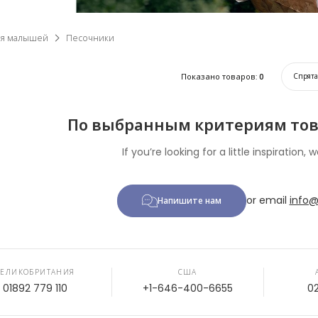
телей.
ля малышей
Песочники
Показано товаров:
0
Спрят
По выбранным критериям тов
If you’re looking for a little inspiration, w
or email
info@
Напишите нам
ВЕЛИКОБРИТАНИЯ
США
01892 779 110
+1-646-400-6655
0