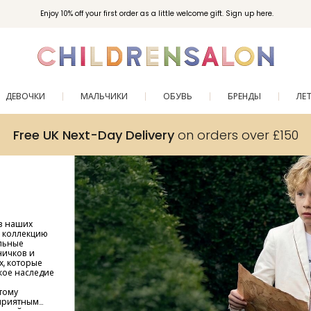
Enjoy 10% off your first order as a little welcome gift. Sign up here.
ДЕВОЧКИ
МАЛЬЧИКИ
ОБУВЬ
БРЕНДЫ
ЛЕ
Free UK Next-Day Delivery
on orders over £150
в наших
е коллекцию
льные
ничков и
х, которые
кое наследие
тому
 приятным