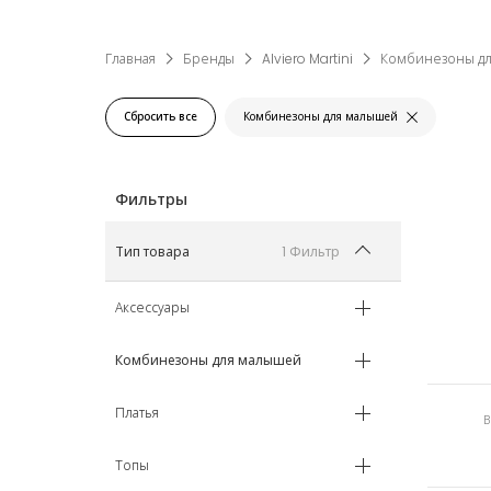
подарком для молодых и будущих роди
Главная
Бренды
Alviero Martini
Комбинезоны д
Сбросить все
Комбинезоны для малышей
1 Фильтр
Тип товара
Аксессуары
Комбинезоны для малышей
Платья
Топы