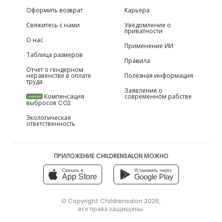
Оформить возврат
Карьера
Свяжитесь с нами
Уведомление о
приватности
О нас
Применение ИИ
Таблица размеров
Правила
Отчет о гендерном
неравенстве в оплате
Полезная информация
труда
Заявление о
Компенсация
современном рабстве
НОВИНКИ
выбросов CO2
Экологическая
ответственность
ПРИЛОЖЕНИЕ CHILDRENSALON МОЖНО
Скачать в
Установить через
App Store
Google Play
© Copyright
Childrensalon 2026
,
все права защищены.