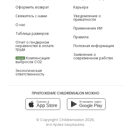
Оформить возврат
Карьера
Свяжитесь с нами
Уведомление о
приватности
О нас
Применение ИИ
Таблица размеров
Правила
Отчет о гендерном
неравенстве в оплате
Полезная информация
труда
Заявление о
Компенсация
современном рабстве
НОВИНКИ
выбросов CO2
Экологическая
ответственность
ПРИЛОЖЕНИЕ CHILDRENSALON МОЖНО
Скачать в
Установить через
App Store
Google Play
© Copyright
Childrensalon 2026
,
все права защищены.