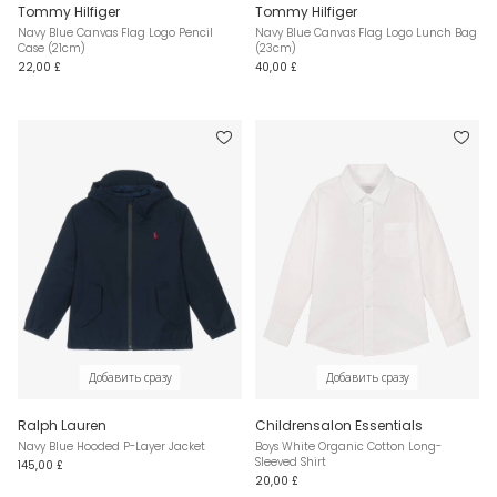
Tommy Hilfiger
Tommy Hilfiger
Navy Blue Canvas Flag Logo Pencil
Navy Blue Canvas Flag Logo Lunch Bag
Case (21cm)
(23cm)
22,00 £
40,00 £
Добавить сразу
Добавить сразу
Ralph Lauren
Childrensalon Essentials
Navy Blue Hooded P-Layer Jacket
Boys White Organic Cotton Long-
Sleeved Shirt
145,00 £
20,00 £