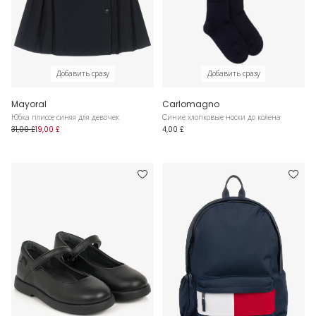
Добавить сразу
Добавить сразу
Mayoral
Carlomagno
Юбка плиссе синяя для девочек
Cиние хлопковые носки до колена
31,00 £
19,00 £
4,00 £