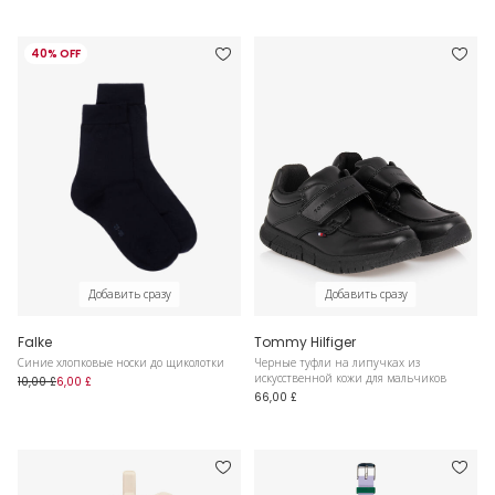
40% OFF
Добавить сразу
Добавить сразу
Falke
Tommy Hilfiger
Синие хлопковые носки до щиколотки
Черные туфли на липучках из
искусственной кожи для мальчиков
10,00 £
6,00 £
66,00 £