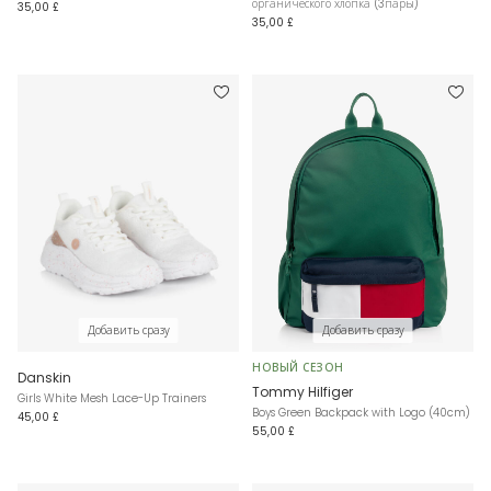
органического хлопка (3пары)
35,00 £
35,00 £
Добавить сразу
Добавить сразу
НОВЫЙ СЕЗОН
Danskin
Tommy Hilfiger
Girls White Mesh Lace-Up Trainers
Boys Green Backpack with Logo (40cm)
45,00 £
55,00 £