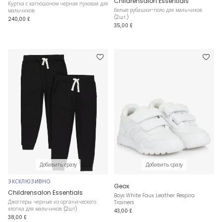
Childrensalon Essentials
Куртка с капюшоном черная пуховая для
Белые рубашки-поло для мальчиков
мальчиков
(2шт.)
240,00 £
35,00 £
Добавить сразу
Добавить сразу
ЭКСКЛЮЗИВНО
Geox
Childrensalon Essentials
Boys White Faux Leather Respira
Джоггеры черные из органического
Trainers
хлопка для мальчиков (2шт)
43,00 £
38,00 £