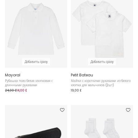
Добавить сразу
Добавить сразу
Mayoral
Petit Bateau
Рубашка поло белая хлопковая с
Майки с короткими рукавами из белого
длинными рукавами
хлопка для мальчиков (2шт)
24,00 £
14,00 £
19,00 £