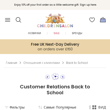
Вступайте в клуб Бонусы Childrensalon для эксклюзивных привилегий при
Enjoy 10% off your first order as a little welcome gift. Sign up here.
покупках.
НОВИНКИ
SALE
БРЕНДЫ
Free UK Next-Day Delivery
on orders over £150
Главная
Отношения с клиентами
Back to School
Customer Relations Back to
School
Фильтры
Самые Популярные
ВИД