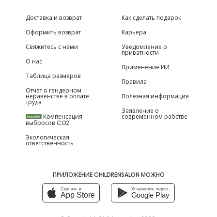
Доставка и возврат
Как сделать подарок
Оформить возврат
Карьера
Свяжитесь с нами
Уведомление о
приватности
О нас
Применение ИИ
Таблица размеров
Правила
Отчет о гендерном
неравенстве в оплате
Полезная информация
труда
Заявление о
Компенсация
современном рабстве
НОВИНКИ
выбросов CO2
Экологическая
ответственность
ПРИЛОЖЕНИЕ CHILDRENSALON МОЖНО
Скачать в
Установить через
App Store
Google Play