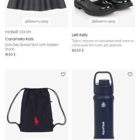
Добавить сразу
Добавить сразу
НОВЫЙ СЕЗОН
Lelli Kelly
Caramelo Kids
Туфли черные из лакированной кожи со
Girls Grey School Skirt with Hidden
съемными бантами для девочек
Shorts
63,00 £
41,00 £