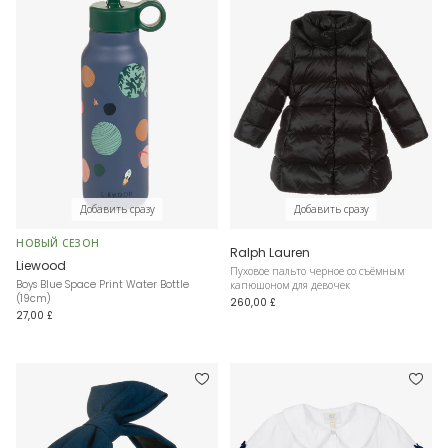
Добавить сразу
Добавить сразу
НОВЫЙ СЕЗОН
Ralph Lauren
Liewood
Пуховое пальто черное со съёмным
Boys Blue Space Print Water Bottle
капюшоном для девочек
(19cm)
260,00 £
27,00 £