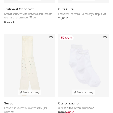
Tartine et Chocolat
Cute Cute
Белый конверт для новорожденного из
Кремовая повязка на голову с перьями
хлопка с логотипом (77 см)
25,00 £
150,00 £
50% OFF
Добавить сразу
Добавить сразу
Sevva
Carlomagno
Кремовые колготки со стразами для
Girls White Cotton Knit Socks
девочек
8,00 £
4,00 £