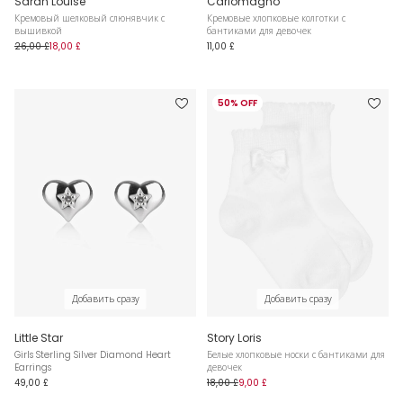
Sarah Louise
Carlomagno
Кремовый шелковый слюнявчик с
Кремовые хлопковые колготки с
вышивкой
бантиками для девочек
26,00 £
18,00 £
11,00 £
50% OFF
Добавить сразу
Добавить сразу
Little Star
Story Loris
Girls Sterling Silver Diamond Heart
Белые хлопковые носки с бантиками для
Earrings
девочек
49,00 £
18,00 £
9,00 £