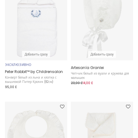
Добавить сразу
Добавить сразу
ЭКСКЛЮЗИВНО
Artesanía Granlei
Peter Rabbit™ by Childrensalon
Чепчик белый из вуали и кружева для
Конверт белый из льна и хлопка с
малышек
вышивкой Питер Кролик (82см)
23,00 £
14,00 £
95,00 £