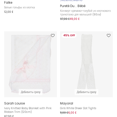
ЭКСКЛЮЗИВНО
Falke
Pureté Du... Bébé
Белые гольфы из хлопка
Конверт кремово-голубой из хлопкового
12,00 £
трикотажа для малышей (90см)
97,00 £
49,00 £
45% OFF
Добавить сразу
Добавить сразу
Sarah Louise
Mayoral
Ivory Knitted Baby Blanket with Pink
Girls White Sheer Dot Tights
Ribbon Trim (120cm)
11,00 £
6,00 £
67,00 £