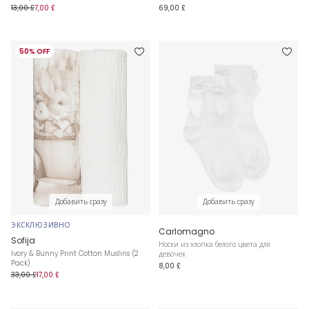
13,00 £
7,00 £
69,00 £
50% OFF
Добавить сразу
Добавить сразу
ЭКСКЛЮЗИВНО
Carlomagno
Sofija
Носки из хлопка белого цвета для
Ivory & Bunny Print Cotton Muslins (2
девочек
Pack)
8,00 £
33,00 £
17,00 £