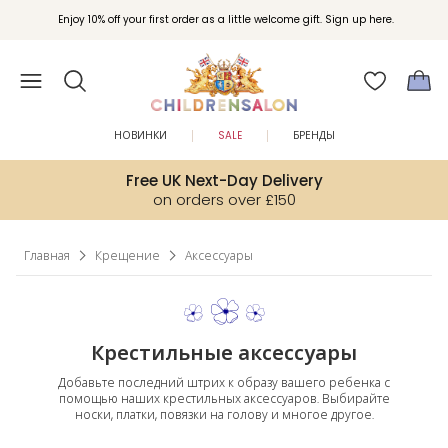
Вступайте в клуб Бонусы Childrensalon для эксклюзивных привилегий при
Enjoy 10% off your first order as a little welcome gift. Sign up here.
покупках.
НОВИНКИ
SALE
БРЕНДЫ
Free UK Next-Day Delivery
on orders over £150
Главная
Крещение
Аксессуары
Крестильные аксессуары
Добавьте последний штрих к образу вашего ребенка с
помощью наших крестильных аксессуаров. Выбирайте
носки, платки, повязки на голову и многое другое.