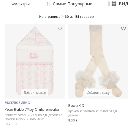
Фильтры
Самые Популярные
ВИД
На странице
1-60
из
181
товаров
Добавить сразу
Добавить сразу
ЭКСКЛЮЗИВНО
Beau KiD
Peter Rabbit™ by Childrensalon
Кремовые хлопковые колготки для
Конверт розовый из льна для девочек с
девочек
Флопси Мопси и Котонтейл
11,00 £
105,00 £