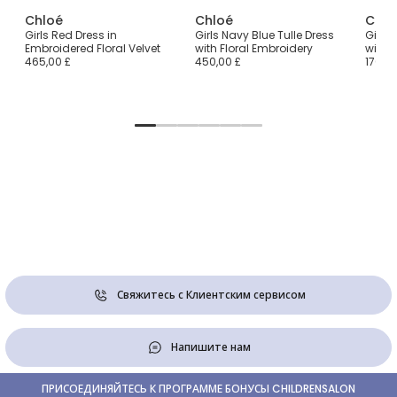
Chloé
Chloé
Chlo
Girls Red Dress in
Girls Navy Blue Tulle Dress
Girls 
Embroidered Floral Velvet
with Floral Embroidery
with C
465,00 £
450,00 £
170,00
Свяжитесь с Клиентским сервисом
Напишите нам
ПРИСОЕДИНЯЙТЕСЬ К ПРОГРАММЕ БОНУСЫ CHILDRENSALON