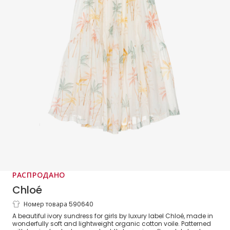
РАСПРОДАНО
Chloé
Номер товара 590640
Girls Ivory Cotton Palm Tree Dress
A beautiful ivory sundress for girls by luxury label Chloé, made in
wonderfully soft and lightweight organic cotton voile. Patterned