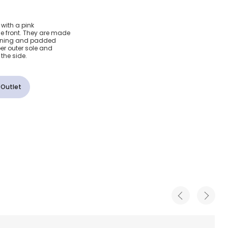
ки с
 with a pink
e front. They are made
ля
h lining and padded
er outer sole and
the side.
 Outlet