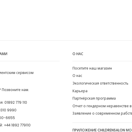
НАМИ
О НАС
Посетите наш магазин
лиентским сервисом
О нас
Экологическая ответственность
 Позвоните нам.
Карьера
Партнёрская программа
ия:
01892 779 110
Отчет о гендерном неравенстве в
8310 9990
Заявление о современном рабст
00-6655
й:
+44 1892 779110
ПРИЛОЖЕНИЕ CHILDRENSALON М