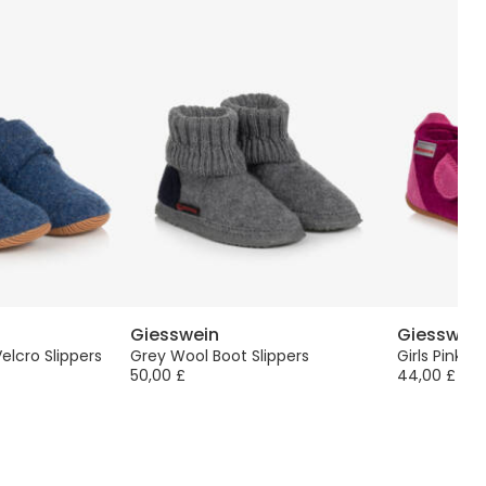
Giesswein
Giesswein
elcro Slippers
Grey Wool Boot Slippers
Girls Pink F
50,00 £
44,00 £