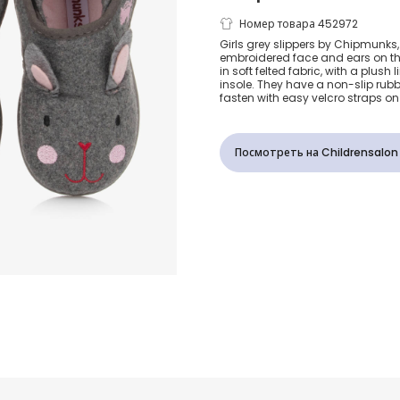
Серые тапоч
Номер товара 452972
Girls grey slippers by Chipmunks,
embroidered face and ears on th
кроликами д
in soft felted fabric, with a plus
insole. They have a non-slip rubb
fasten with easy velcro straps on 
девочек
Посмотреть на Childrensalon