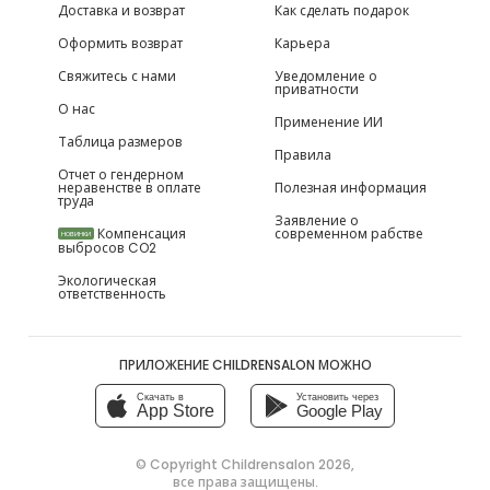
Доставка и возврат
Как сделать подарок
Оформить возврат
Карьера
Свяжитесь с нами
Уведомление о
приватности
О нас
Применение ИИ
Таблица размеров
Правила
Отчет о гендерном
неравенстве в оплате
Полезная информация
труда
Заявление о
Компенсация
современном рабстве
НОВИНКИ
выбросов CO2
Экологическая
ответственность
ПРИЛОЖЕНИЕ CHILDRENSALON МОЖНО
Скачать в
Установить через
App Store
Google Play
© Copyright
Childrensalon 2026
,
все права защищены.