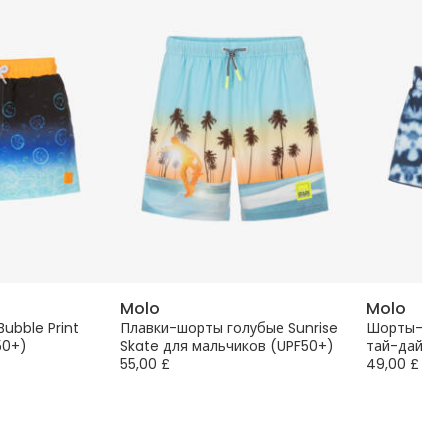
Molo
Molo
Bubble Print
Плавки-шорты голубые Sunrise
Шорты-плав
50+)
Skate для мальчиков (UPF50+)
тай-дай дл
55,00 £
49,00 £