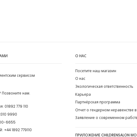
НАМИ
О НАС
Посетите наш магазин
лиентским сервисом
О нас
Экологическая ответственность
 Позвоните нам.
Карьера
Партнёрская программа
ия:
01892 779 110
Отчет о гендерном неравенстве в
8310 9990
Заявление о современном рабст
00-6655
й:
+44 1892 779110
ПРИЛОЖЕНИЕ CHILDRENSALON М