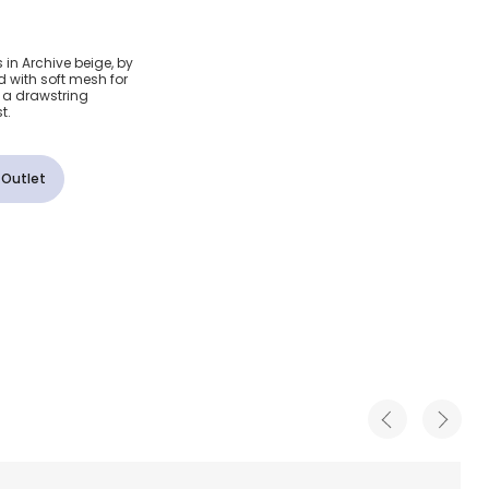
ты Icon
 in Archive beige, by
ed with soft mesh for
d a drawstring
t.
 Outlet