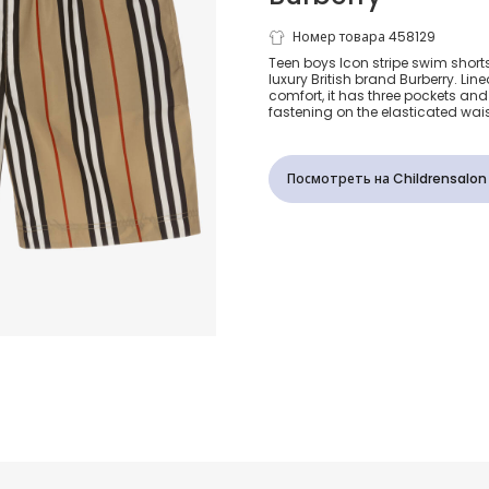
Плавки-шор
Номер товара 458129
Teen boys Icon stripe swim shorts
luxury British brand Burberry. Lin
Stripe для
comfort, it has three pockets an
fastening on the elasticated wais
подростков
Посмотреть на Childrensalon