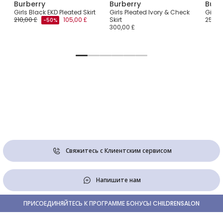
Burberry
Burberry
Burb
Girls Black EKD Pleated Skirt
Girls Pleated Ivory & Check
Girls 
210,00 £
105,00 £
Skirt
250,0
-50%
300,00 £
Свяжитесь с Клиентским сервисом
Напишите нам
ПРИСОЕДИНЯЙТЕСЬ К ПРОГРАММЕ БОНУСЫ CHILDRENSALON