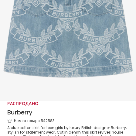
РАСПРОДАНО
Burberry
Номер товара 542583
Голубая юбка с гербом для девочек-
A blue cotton skirt for teen girls by luxury British designer Burberry,
подростков
stylish for statement wear. Cut in denim, this skirt revives house