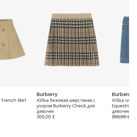
Burberry
Burberry
 Trench Skirt
Юбка бежевая шерстяная с
Юбка синяя
узором Burberry Check для
Equestrian 
девочек
девочек
300,00 £
250,00 £
-