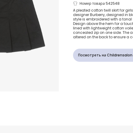
Черная хлоп
Номер товара 542548
A pleated cotton twill skirt for girl
designer Burberry, designed in bl
юбка EKD д
style is embroidered with a tonal
Design above the hem for a touch o
lined with lightweight cotton voi
девочек
concealed zip on one side. The 
altered on the back to ensure a co
Посмотреть на Childrensalon