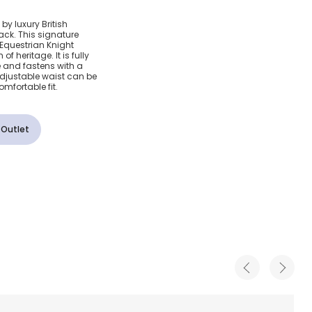
ковая
s by luxury British
ack. This signature
ля
 Equestrian Knight
f heritage. It is fully
le and fastens with a
adjustable waist can be
mfortable fit.
 Outlet