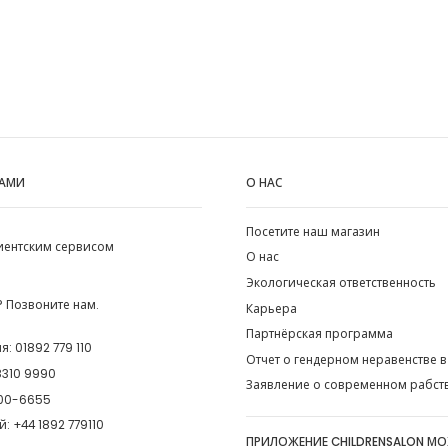
НАМИ
О НАС
Посетите наш магазин
лиентским сервисом
О нас
Экологическая ответственность
 Позвоните нам.
Карьера
Партнёрская программа
ия:
01892 779 110
Отчет о гендерном неравенстве в
8310 9990
Заявление о современном рабст
00-6655
й:
+44 1892 779110
ПРИЛОЖЕНИЕ CHILDRENSALON М