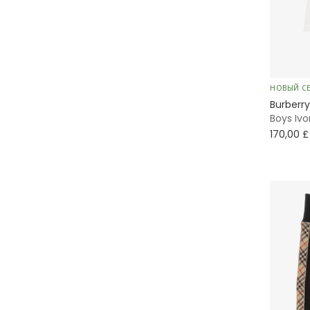
Вязаные
Со шнурками
Cтеганые
Традиционные
НОВЫЙ С
Пуховик
Burberry
Boys Ivo
170,00 £
Тренч
Плиссированные
Формальные
А-силуэт
Матросские
Запахивающиеся