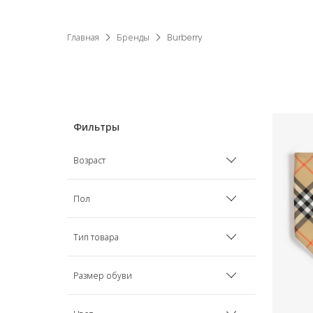
Главная
Бренды
Burberry
Возраст
Рожденные раньше срока
Пол
0 мес
Мальчик
Тип товара
1 мес
Девочка
Аксессуары
Размер обуви
3 мес
Унисекс
Аксессуары для волос