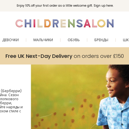
Enjoy 10% off your first order as a little welcome gift. Sign up here.
ДЕВОЧКИ
МАЛЬЧИКИ
ОБУВЬ
БРЕНДЫ
ШК
Free UK Next-Day Delivery
on orders over £150
y (Берберри)
йна. Сезон
хлопкового
берри,
йте наряды и
ком стиле с