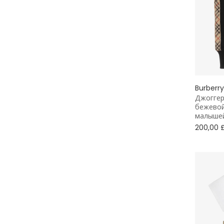
Рубашки Оксфорд
Рюкзаки
Тоут
Burberry
Одежда для активного отдыха
Джоггер
бежевой
Классический стиль
малыше
200,00 