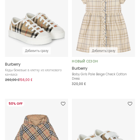
Добавить сразу
Добавить сразу
НОВЫЙ СЕЗОН
Burberry
Burberry
Кеды бежевые в клетку из хлопкового
Baby Girls Pale Beige Check Cotton
канваса
Dress
260,00 £
156,00 £
320,00 £
50% OFF