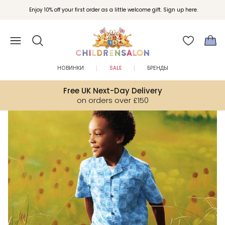
Вступайте в клуб Бонусы Childrensalon для эксклюзивных привилегий при
Enjoy 10% off your first order as a little welcome gift. Sign up here.
покупках.
НОВИНКИ
SALE
БРЕНДЫ
Free UK Next-Day Delivery
on orders over £150