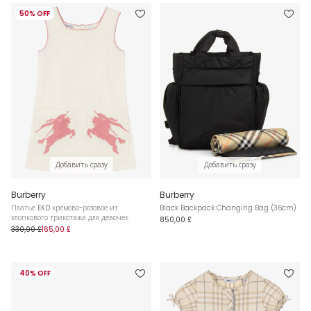
50% OFF
Добавить сразу
Добавить сразу
Burberry
Burberry
Платье EKD кремово-розовое из
Black Backpack Changing Bag (36cm)
хлопкового трикотажа для девочек
850,00 £
330,00 £
165,00 £
40% OFF