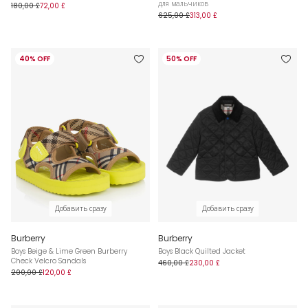
для мальчиков
180,00 £
72,00 £
625,00 £
313,00 £
40% OFF
50% OFF
Добавить сразу
Добавить сразу
Burberry
Burberry
Boys Beige & Lime Green Burberry
Boys Black Quilted Jacket
Check Velcro Sandals
460,00 £
230,00 £
200,00 £
120,00 £