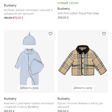
НОВЫЙ СЕЗОН
Burberry
Burberry
Футболка розовая хлопковая с мишкой в
Girls Pink Cotton Piqué Polo Dress
дождевике для малышек
230,00 £
145,00 £
73,00 £
Добавить сразу
Добавить сразу
Burberry
Burberry
Комплект с ромпером голубой хлопковый
Куртка стеганая бежевая в клетку для
с отделкой в клетку Burberry
малышей
190,00 £
390,00 £