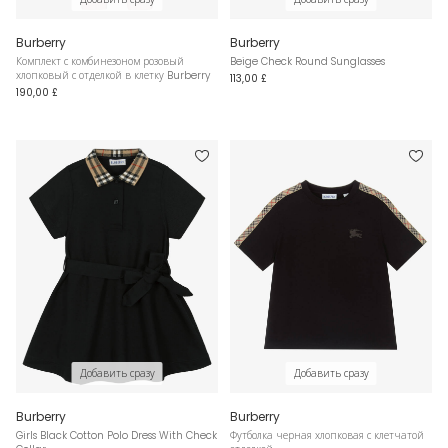
Burberry
Burberry
Комплект с комбинезоном розовый
Beige Check Round Sunglasses
хлопковый с отделкой в клетку Burberry
113,00 £
190,00 £
Добавить сразу
Добавить сразу
Burberry
Burberry
Girls Black Cotton Polo Dress With Check
Футболка черная хлопковая с клетчатой