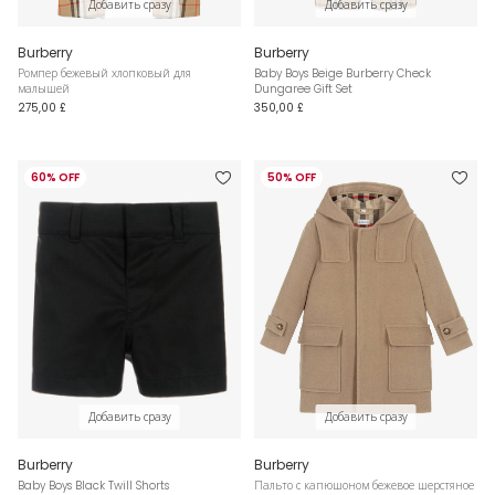
Добавить сразу
Добавить сразу
Burberry
Burberry
Ромпер бежевый хлопковый для
Baby Boys Beige Burberry Check
малышей
Dungaree Gift Set
275,00 £
350,00 £
60% OFF
50% OFF
Добавить сразу
Добавить сразу
Burberry
Burberry
Baby Boys Black Twill Shorts
Пальто с капюшоном бежевое шерстяное