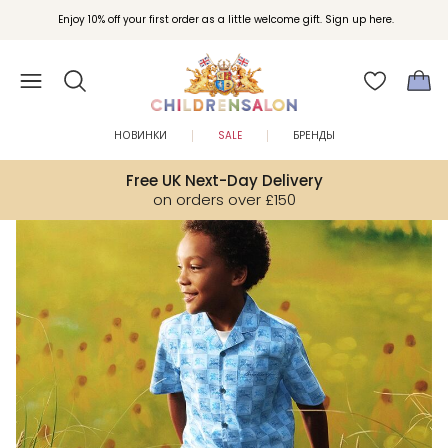
Вступайте в клуб Бонусы Childrensalon для эксклюзивных привилегий при
Enjoy 10% off your first order as a little welcome gift. Sign up here.
покупках.
НОВИНКИ
SALE
БРЕНДЫ
Free UK Next-Day Delivery
on orders over £150