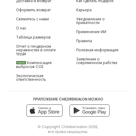
Доставка и возврат
Как сделать подарок
Оформить возврат
Карьера
Свяжитесь с нами
Уведомление о
приватности
О нас
Применение ИИ
Таблица размеров
Правила
Отчет о гендерном
неравенстве в оплате
Полезная информация
труда
Заявление о
Компенсация
современном рабстве
НОВИНКИ
выбросов CO2
Экологическая
ответственность
ПРИЛОЖЕНИЕ CHILDRENSALON МОЖНО
Скачать в
Установить через
App Store
Google Play
© Copyright
Childrensalon 2026
,
все права защищены.