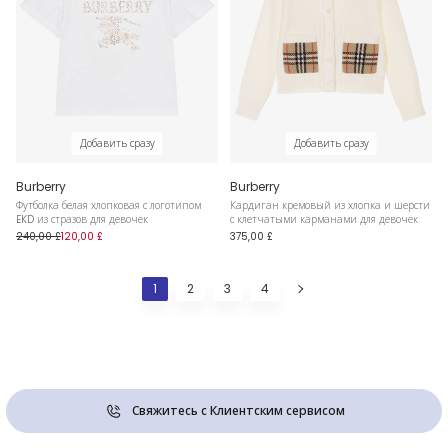
Добавить сразу
Добавить сразу
Burberry
Burberry
Футболка белая хлопковая с логотипом
Кардиган кремовый из хлопка и шерсти
EKD из стразов для девочек
с клетчатыми карманами для девочек
240,00 £
120,00 £
375,00 £
1
2
3
4
Свяжитесь с Клиентским сервисом