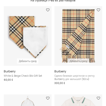
На странице
1-60
из
200
товаров
Добавить сразу
Добавить сразу
Burberry
Burberry
White & Beige Check Bib Gift Set
Одеяло бежевое шерстяное в клетку
Burberry для малышей (92см)
60,00 £
300,00 £