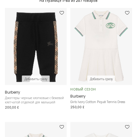
На странице
1-60
из
207
товаров
Добавить сразу
Добавить сразу
НОВЫЙ СЕЗОН
Burberry
Burberry
Джоггеры черные хлопковые с бежевой
Girls Ivory Cotton Piqué Tennis Dress
клетчатой отделкой для малышей
250,00 £
200,00 £