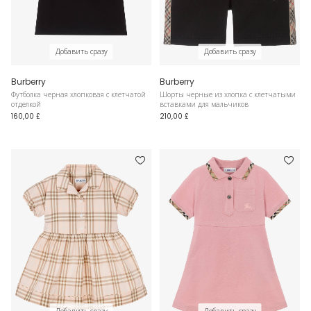
Добавить сразу
Добавить сразу
Burberry
Burberry
Футболка черная хлопковая с клетчатой
Шорты черные из хлопка с клетчатыми
отделкой
вставками для мальчиков
160,00 £
210,00 £