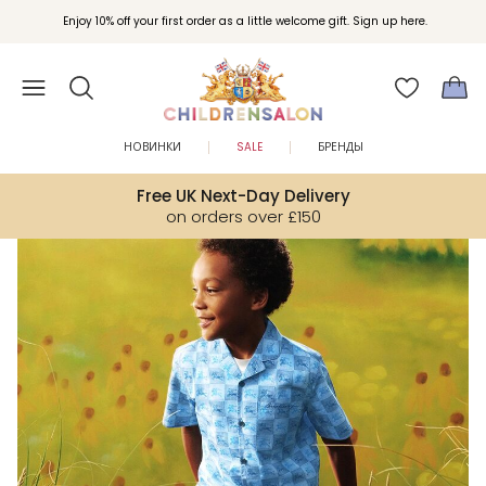
Вступайте в клуб Бонусы Childrensalon для эксклюзивных привилегий при
Enjoy 10% off your first order as a little welcome gift. Sign up here.
покупках.
НОВИНКИ
SALE
БРЕНДЫ
Free UK Next-Day Delivery
on orders over £150