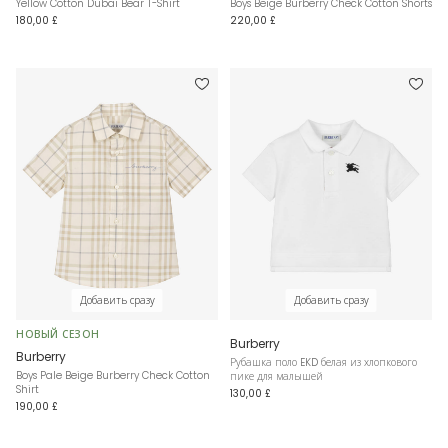
Yellow Cotton Dubai Bear T-Shirt
Boys Beige Burberry Check Cotton Shorts
180,00 £
220,00 £
Добавить сразу
Добавить сразу
НОВЫЙ СЕЗОН
Burberry
Burberry
Рубашка поло EKD белая из хлопкового
Boys Pale Beige Burberry Check Cotton
пике для малышей
Shirt
130,00 £
190,00 £