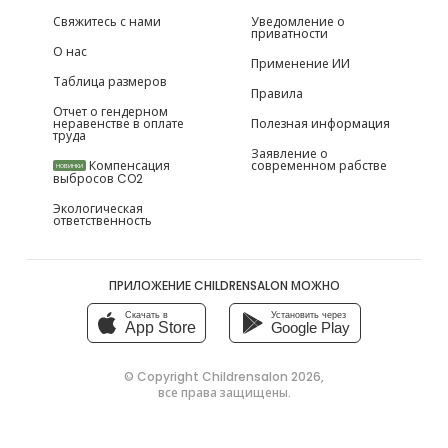
Свяжитесь с нами
Уведомление о
приватности
О нас
Применение ИИ
Таблица размеров
Правила
Отчет о гендерном
неравенстве в оплате
Полезная информация
труда
Заявление о
Компенсация
современном рабстве
НОВИНКИ
выбросов CO2
Экологическая
ответственность
ПРИЛОЖЕНИЕ CHILDRENSALON МОЖНО
Скачать в
Установить через
App Store
Google Play
© Copyright
Childrensalon 2026
,
все права защищены.