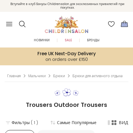
Вступайте в клуб Бонусы Childrensalon для эксклюзивных привилегий при
Enjoy 10% off your first order as a little welcome gift. Sign up here.
покупках.
НОВИНКИ
SALE
БРЕНДЫ
Free UK Next-Day Delivery
on orders over £150
Главная
Мальчики
Брюки
Брюки для активного отдыха
Trousers Outdoor Trousers
Фильтры
( 1 )
Самые Популярные
ВИД