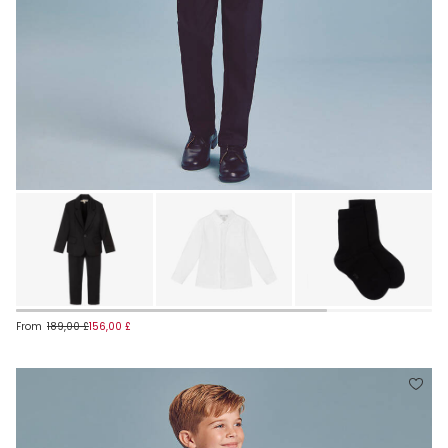
From
189,00 £
156,00 £