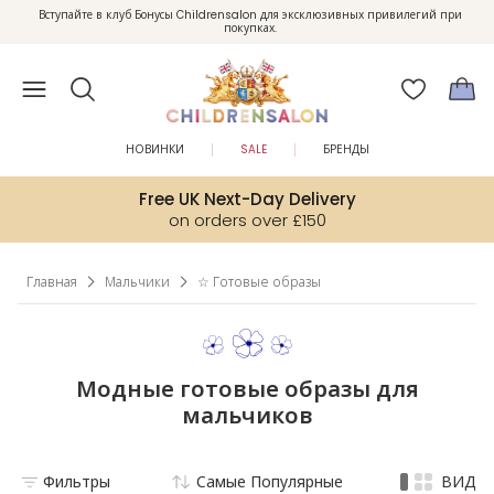
Вступайте в клуб Бонусы Childrensalon для эксклюзивных привилегий при
Enjoy 10% off your first order as a little welcome gift. Sign up here.
покупках.
НОВИНКИ
SALE
БРЕНДЫ
Free UK Next-Day Delivery
on orders over £150
Главная
Мальчики
☆ Готовые образы
Модные готовые образы для
мальчиков
Фильтры
Самые Популярные
ВИД