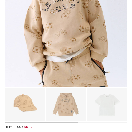
From
111,00 £
65,00 £