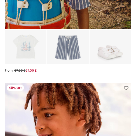
From
67,00 £
57,00 £
40% OFF