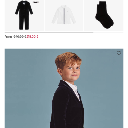
From
240,00 £
218,00 £