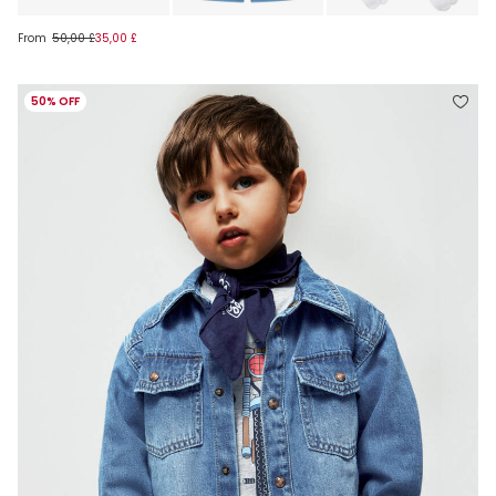
From
50,00 £
35,00 £
50% OFF