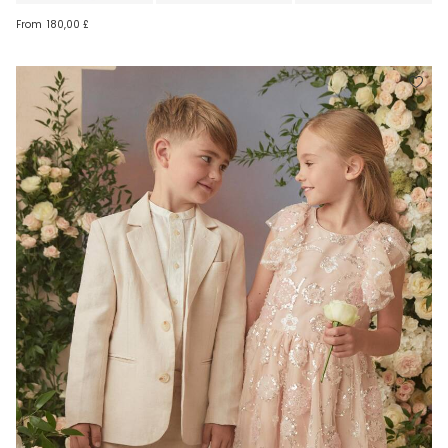
From
180,00 £