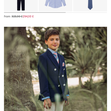
From
323,00 £
294,00 £