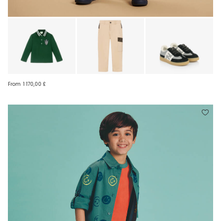
From
1 170,00 £