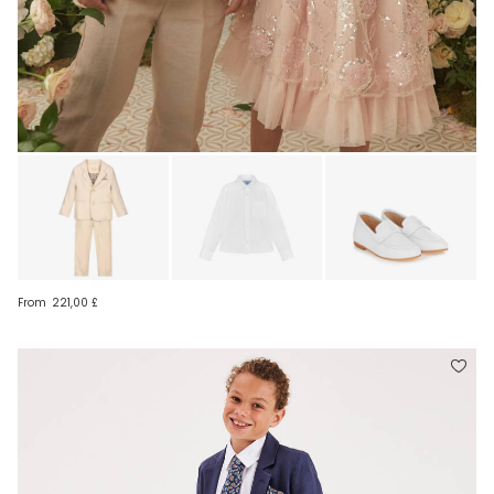
From
221,00 £