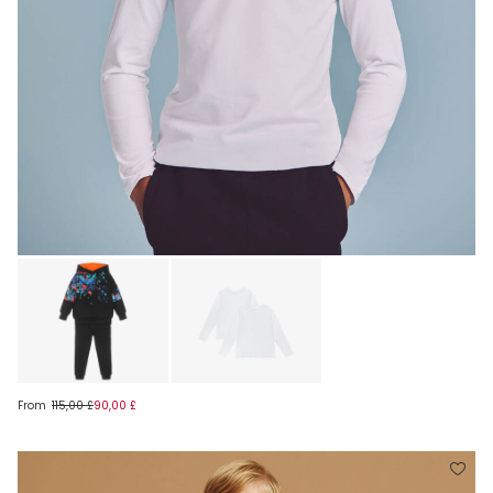
From
115,00 £
90,00 £