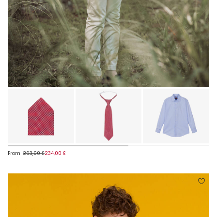
From
263,00 £
234,00 £