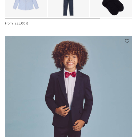
From
223,00 £