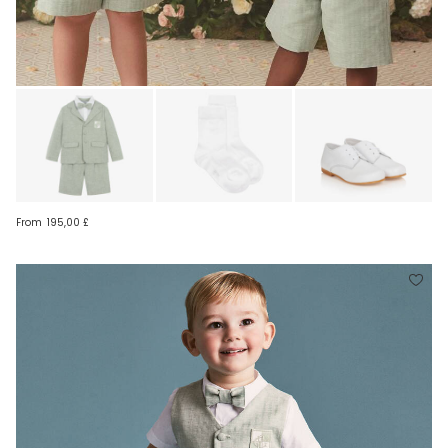
From
195,00 £