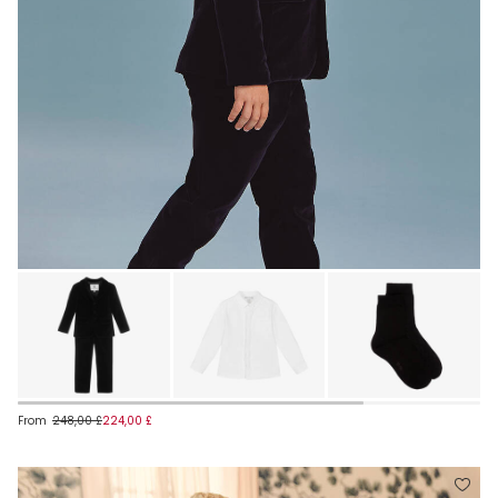
From
248,00 £
224,00 £