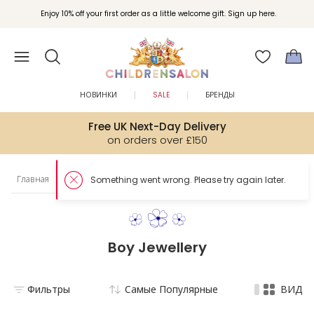
Enjoy 10% off your first order as a little welcome gift. Sign up here.
НОВИНКИ
SALE
БРЕНДЫ
Free UK Next-Day Delivery
on orders over £150
Главная
Мальчики
Бижутерия
So
Boy Jewellery
Фильтры
Самые Популярные
ВИД