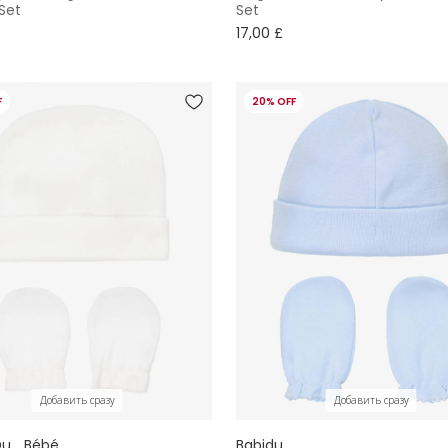
Set
Set
17,00 £
F
20% OFF
Добавить сразу
Добавить сразу
u... Bébé
Babidu