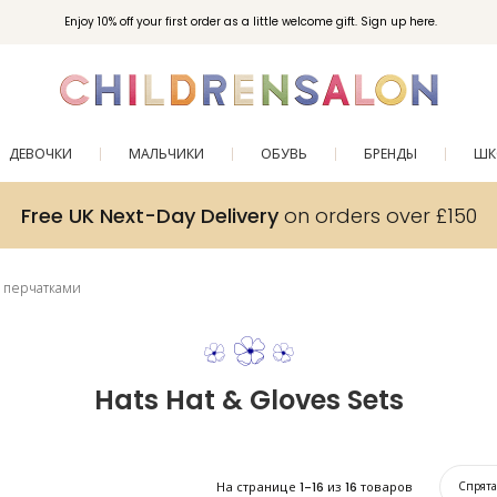
Enjoy 10% off your first order as a little welcome gift. Sign up here.
ДЕВОЧКИ
МАЛЬЧИКИ
ОБУВЬ
БРЕНДЫ
ШК
Free UK Next-Day Delivery
on orders over £150
с перчатками
Hats Hat & Gloves Sets
На странице
1-16
из
16
товаров
Спрят