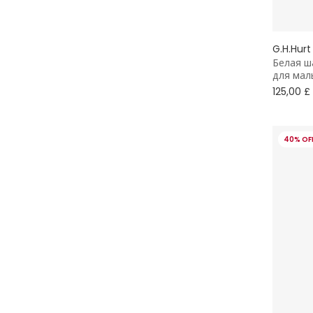
G.H.Hurt
Белая ш
для ма
125,00 £
40% OF