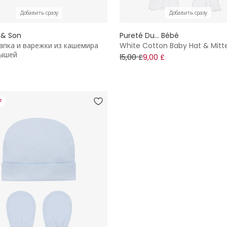
Добавить сразу
Добавить сразу
 & Son
Pureté Du... Bébé
апка и варежки из кашемира
White Cotton Baby Hat & Mitt
лышей
15,00 £
9,00 £
F