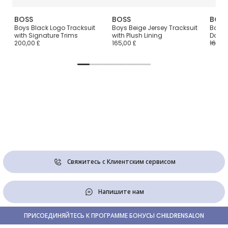
BOSS
BOSS
BOS
t
Boys Black Logo Tracksuit
Boys Beige Jersey Tracksuit
Baby 
with Signature Trims
with Plush Lining
Doubl
200,00 £
165,00 £
165,00
Свяжитесь с Клиентским сервисом
Напишите нам
ПРИСОЕДИНЯЙТЕСЬ К ПРОГРАММЕ БОНУСЫ CHILDRENSALON