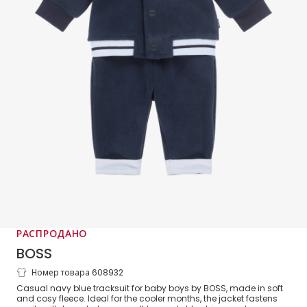
РАСПРОДАНО
BOSS
Номер товара 608932
Baby Boys Navy Blue Fleece Tracksuit
Casual navy blue tracksuit for baby boys by BOSS, made in soft
and cosy fleece. Ideal for the cooler months, the jacket fastens