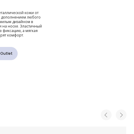
отистые
еталлической кожи от
м дополнением любого
ышкой
 милым дизайном в
 на носке. Эластичный
 фиксацию, а мягкая
рят комфорт.
 Outlet