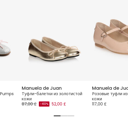
Manuela de Juan
Manuela de Ju
et Pumps
Туфли-балетки из золотистой
Розовые туфли из
кожи
кожи
87,00 £
52,00 £
117,00 £
-40%