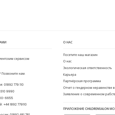
НАМИ
О НАС
Посетите наш магазин
лиентским сервисом
О нас
Экологическая ответственность
 Позвоните нам.
Карьера
Партнёрская программа
ия:
01892 779 110
Отчет о гендерном неравенстве в
8310 9990
Заявление о современном рабст
00-6655
й:
+44 1892 779110
ПРИЛОЖЕНИЕ CHILDRENSALON М
росам:
01892 481 781