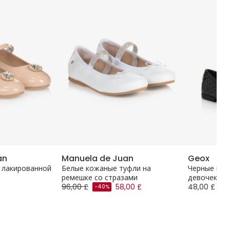
an
Manuela de Juan
Geox
 лакированной
Белые кожаные туфли на
Черные кож
ремешке со стразами
девочек
96,00 £
58,00 £
48,00 £
-40%