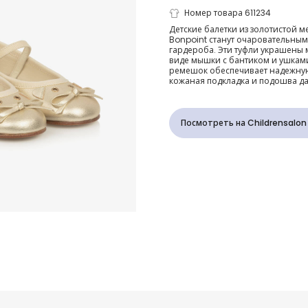
Балетки зол
Номер товара 611234
Детские балетки из золотистой м
Bonpoint станут очаровательны
из кожи с м
гардероба. Эти туфли украшены
виде мышки с бантиком и ушками
ремешок обеспечивает надежную
для девочек
кожаная подкладка и подошва да
Посмотреть на Childrensalon