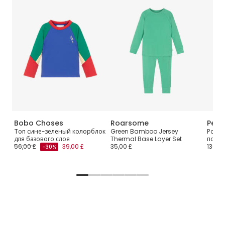
Bobo Choses
Roarsome
Perf
Base
Топ сине-зеленый колорблок
Green Bamboo Jersey
Розов
для базового слоя
Thermal Base Layer Set
полу
56,00 £
39,00 £
35,00 £
130,00
-30%