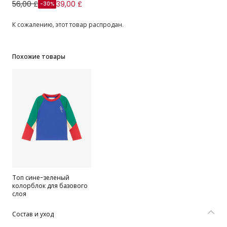
Navy Blue Colourblock Base Layer Leggings
56,00 £
39,00 £
-30%
К сожалению, этот товар распродан.
Похожие товары
Топ сине-зеленый
колорблок для базового
слоя
Состав и уход