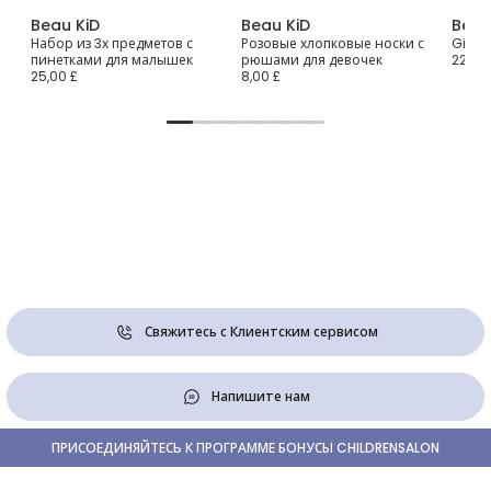
Beau KiD
Beau KiD
Beau
Набор из 3х предметов с
Розовые хлопковые носки с
Girls 
пинетками для малышек
рюшами для девочек
22,00 
25,00 £
8,00 £
Свяжитесь с Клиентским сервисом
Напишите нам
ПРИСОЕДИНЯЙТЕСЬ К ПРОГРАММЕ БОНУСЫ CHILDRENSALON