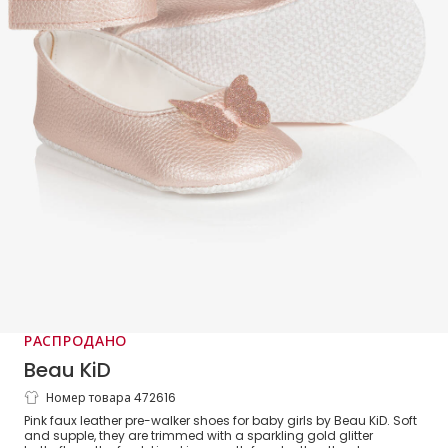
РАСПРОДАНО
Beau KiD
Номер товара 472616
Розовые пинетки для малышей
Pink faux leather pre-walker shoes for baby girls by Beau KiD. Soft
and supple, they are trimmed with a sparkling gold glitter