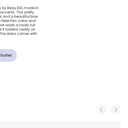
cquard
ls by Beau KiD, made in
r accents. This pretty
ns and a beautiful bow
 a Peter Pan collar and
kirt adds a lovely full
 it fastens neatly on
. The dress comes with
 Outlet