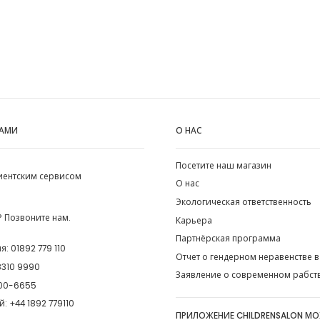
НАМИ
О НАС
Посетите наш магазин
лиентским сервисом
О нас
Экологическая ответственность
 Позвоните нам.
Карьера
Партнёрская программа
ия:
01892 779 110
Отчет о гендерном неравенстве в
8310 9990
Заявление о современном рабст
00-6655
й:
+44 1892 779110
ПРИЛОЖЕНИЕ CHILDRENSALON М