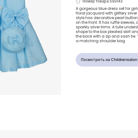
Girls Blue Ja
Номер товара 593143
A gorgeous blue dress set for gir
floral jacquard with glittery silve
Dress Set
style has decorative pearl butto
on the front. It has ruffle sleeves,
sparkly silver trims. A tulle unders
shape to the box pleated skirt and
the back with a zip and sash tie
a matching shoulder bag.
Посмотреть на Childrensalon