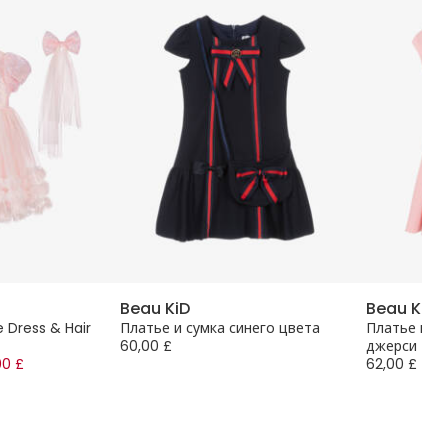
Beau KiD
Beau KiD
le Dress & Hair
Платье и сумка синего цвета
Платье и с
60,00 £
джерси
00 £
62,00 £