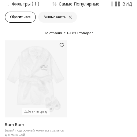
Фильтры
( 1 )
Самые Популярные
ВИД
Сбросить все
Банные халаты
На странице
1-1
из
1
товаров
Добавить сразу
Bam Bam
Белый подарочный комплект с халатом
для малышей