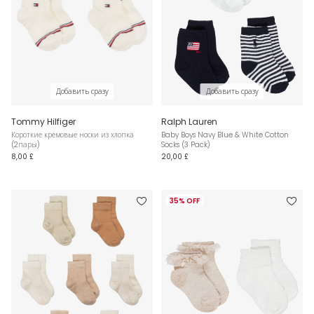
Добавить сразу
Добавить сразу
Tommy Hilfiger
Ralph Lauren
Короткие кремовые носки из хлопка
Baby Boys Navy Blue & White Cotton
(2пары)
Socks (3 Pack)
8,00 £
20,00 £
35% OFF