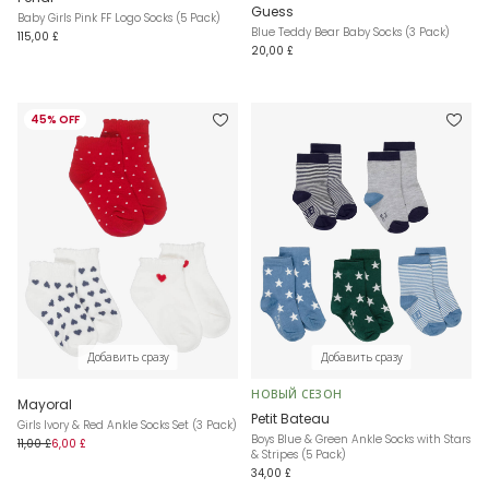
Guess
Baby Girls Pink FF Logo Socks (5 Pack)
Blue Teddy Bear Baby Socks (3 Pack)
115,00 £
20,00 £
45% OFF
Добавить сразу
Добавить сразу
НОВЫЙ СЕЗОН
Mayoral
Petit Bateau
Girls Ivory & Red Ankle Socks Set (3 Pack)
Boys Blue & Green Ankle Socks with Stars
11,00 £
6,00 £
& Stripes (5 Pack)
34,00 £