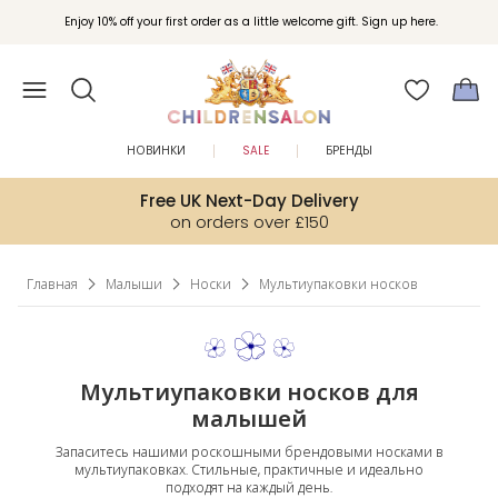
Вступайте в клуб Бонусы Childrensalon для эксклюзивных привилегий при
Enjoy 10% off your first order as a little welcome gift. Sign up here.
покупках.
НОВИНКИ
SALE
БРЕНДЫ
Free UK Next-Day Delivery
on orders over £150
Главная
Малыши
Носки
Мультиупаковки носков
Мультиупаковки носков для
малышей
Запаситесь нашими роскошными брендовыми носками в
мультиупаковках. Стильные, практичные и идеально
подходят на каждый день.