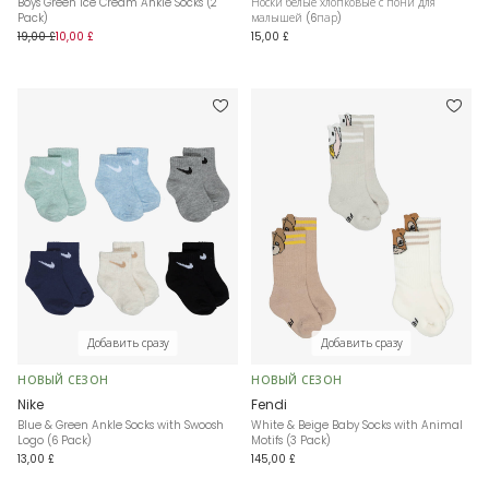
Boys Green Ice Cream Ankle Socks (2
Носки белые хлопковые с пони для
Pack)
малышей (6пар)
19,00 £
10,00 £
15,00 £
Добавить сразу
Добавить сразу
НОВЫЙ СЕЗОН
НОВЫЙ СЕЗОН
Nike
Fendi
Blue & Green Ankle Socks with Swoosh
White & Beige Baby Socks with Animal
Logo (6 Pack)
Motifs (3 Pack)
13,00 £
145,00 £