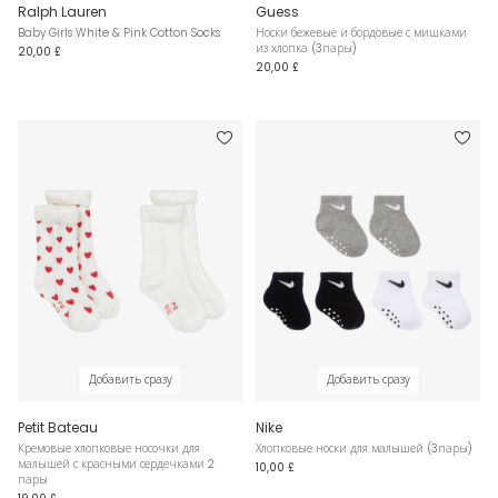
Ralph Lauren
Guess
Baby Girls White & Pink Cotton Socks
Носки бежевые и бордовые с мишками
из хлопка (3пары)
20,00 £
20,00 £
Добавить сразу
Добавить сразу
Petit Bateau
Nike
Кремовые хлопковые носочки для
Хлопковые носки для малышей (3пары)
малышей с красными сердечками 2
10,00 £
пары