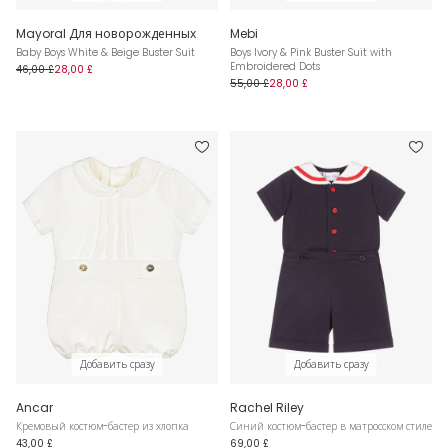
Mayoral Для новорожденных
Mebi
Baby Boys White & Beige Buster Suit
Boys Ivory & Pink Buster Suit with
Embroidered Dots
46,00 £
28,00 £
55,00 £
28,00 £
Добавить сразу
Добавить сразу
Ancar
Rachel Riley
Кремовый костюм-бастер из хлопка
Синий костюм-бастер в матросском стиле
43,00 £
69,00 £