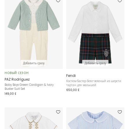
Добавить сразу
Добавить сразу
НОВЫЙ СЕЗОН
Fendi
PAZ Rodríguez
Костюм бастер бело-зеленый из шерсти
Baby Boys Green Cardigan & Ivory
тартан для малышей
Buster Suit Set
650,00 £
149,00 £