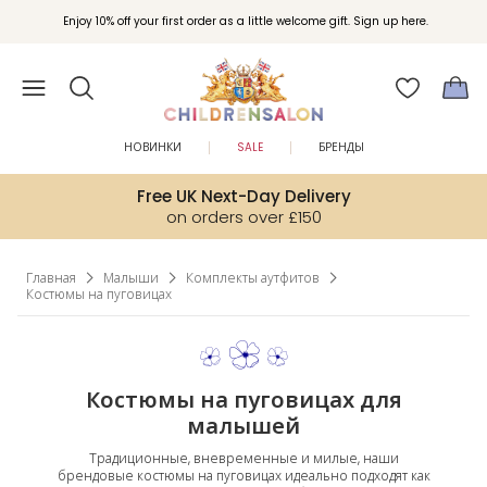
Вступайте в клуб Бонусы Childrensalon для эксклюзивных привилегий при
Enjoy 10% off your first order as a little welcome gift. Sign up here.
покупках.
НОВИНКИ
SALE
БРЕНДЫ
Free UK Next-Day Delivery
on orders over £150
Главная
Малыши
Комплекты аутфитов
Костюмы на пуговицах
Костюмы на пуговицах для
малышей
Традиционные, вневременные и милые, наши
брендовые костюмы на пуговицах идеально подходят как