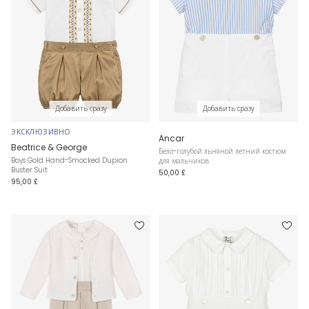
Добавить сразу
Добавить сразу
ЭКСКЛЮЗИВНО
Ancar
Beatrice & George
Бело-голубой льняной летний костюм
Boys Gold Hand-Smocked Dupion
для мальчиков
Buster Suit
50,00 £
95,00 £