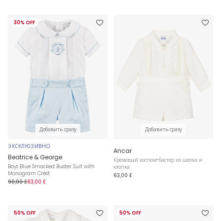
30% OFF
Добавить сразу
Добавить сразу
ЭКСКЛЮЗИВНО
Ancar
Beatrice & George
Кремовый костюм-бастер из шелка и
Boys Blue Smocked Buster Suit with
хлопка
Monogram Crest
63,00 £
90,00 £
63,00 £
50% OFF
50% OFF