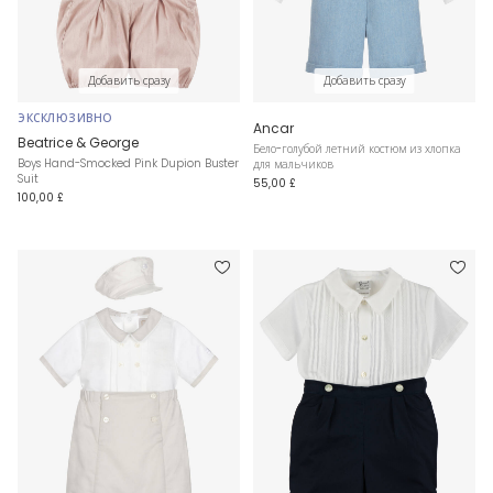
Добавить сразу
Добавить сразу
ЭКСКЛЮЗИВНО
Ancar
Beatrice & George
Бело-голубой летний костюм из хлопка
Boys Hand-Smocked Pink Dupion Buster
для мальчиков
Suit
55,00 £
100,00 £