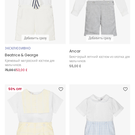
Добавить сразу
Добавить сразу
ЭКСКЛЮЗИВНО
Ancar
Beatrice & George
Бело-серый летний костюм из хлопка для
Кремовый матросский костюм для
мальчиков
мальчиков
55,00 £
75,00 £
53,00 £
50% OFF