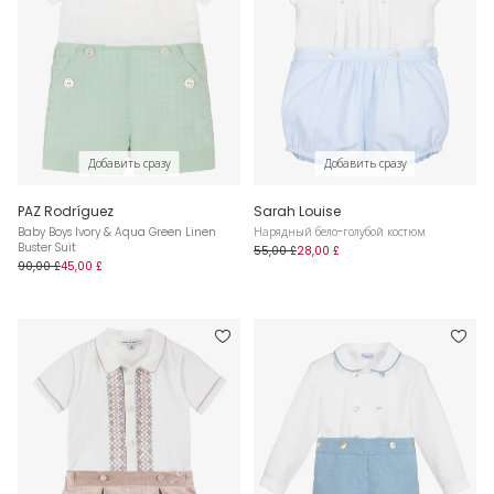
Добавить сразу
Добавить сразу
PAZ Rodríguez
Sarah Louise
Baby Boys Ivory & Aqua Green Linen
Нарядный бело-голубой костюм
Buster Suit
55,00 £
28,00 £
90,00 £
45,00 £