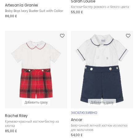
Sarah Louise
Artesanía Granlei
Костюм-бастер розового и белого цвета
Baby Boys Ivory Buster Suit with Collar
55,00 £
86,00 £
Добавить сразу
Добавить сразу
ЭКСКЛЮЗИВНО
Rachel Riley
Ancar
Кремово-красный костюм-бастер из
Бело-синий летний костюм из хлопка
хлопка
для мальчиков
85,00 £
54,00 £