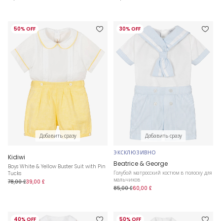
50% OFF
30% OFF
Добавить сразу
Добавить сразу
ЭКСКЛЮЗИВНО
Kidiwi
Beatrice & George
Boys White & Yellow Buster Suit with Pin
Голубой матросский костюм в полоску для
Tucks
мальчиков
78,00 £
39,00 £
85,00 £
60,00 £
40% OFF
50% OFF