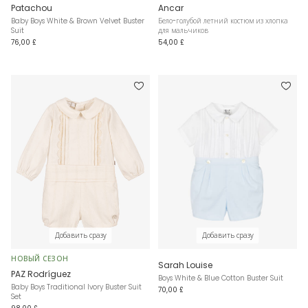
Patachou
Ancar
Baby Boys White & Brown Velvet Buster
Бело-голубой летний костюм из хлопка
Suit
для мальчиков
76,00 £
54,00 £
Добавить сразу
Добавить сразу
НОВЫЙ СЕЗОН
Sarah Louise
PAZ Rodríguez
Boys White & Blue Cotton Buster Suit
Baby Boys Traditional Ivory Buster Suit
70,00 £
Set