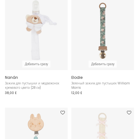
Добавить сразу
Добавить сразу
Nanán
Elodie
Зажим для пустышки и медвежонок
Зеленый зажим для пустышек William
кремового цвета (28 см)
Morris
38,00 £
12,00 £