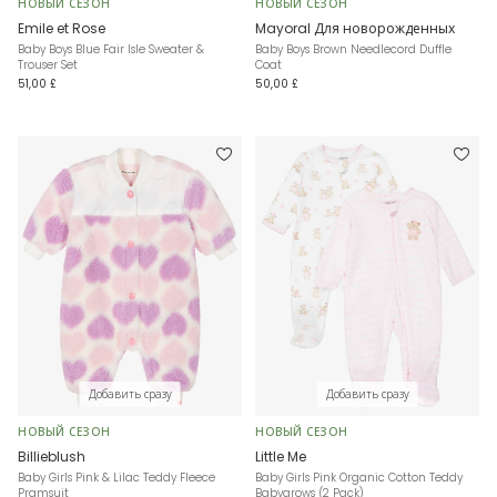
НОВЫЙ СЕЗОН
НОВЫЙ СЕЗОН
Emile et Rose
Mayoral Для новорожденных
Baby Boys Blue Fair Isle Sweater &
Baby Boys Brown Needlecord Duffle
Trouser Set
Coat
51,00 £
50,00 £
Добавить сразу
Добавить сразу
НОВЫЙ СЕЗОН
НОВЫЙ СЕЗОН
Billieblush
Little Me
Baby Girls Pink & Lilac Teddy Fleece
Baby Girls Pink Organic Cotton Teddy
Pramsuit
Babygrows (2 Pack)