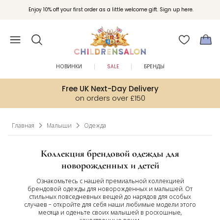
Вступайте в клуб Бонусы Childrensalon для эксклюзивных привилегий при
Enjoy 10% off your first order as a little welcome gift. Sign up here.
покупках.
НОВИНКИ
SALE
БРЕНДЫ
Free UK Next-Day Delivery
on orders over £150
Главная
Малыши
Одежда
Коллекция брендовой одежды для
новорожденных и детей
Ознакомьтесь с нашей премиальной коллекцией
брендовой одежды для новорожденных и малышей. От
стильных повседневных вещей до нарядов для особых
случаев - откройте для себя наши любимые модели этого
месяца и оденьте своих малышей в роскошные,