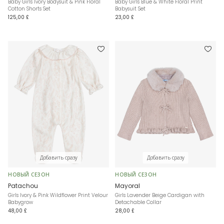
Baby Girls Ivory Bodysuit & Pink Floral
Baby Girls Blue & White Floral Print
Cotton Shorts Set
Babysuit Set
125,00 £
23,00 £
Добавить сразу
Добавить сразу
НОВЫЙ СЕЗОН
НОВЫЙ СЕЗОН
Patachou
Mayoral
Girls Ivory & Pink Wildflower Print Velour
Girls Lavender Beige Cardigan with
Babygrow
Detachable Collar
48,00 £
28,00 £