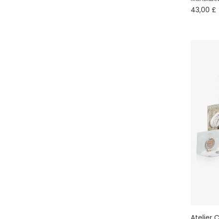
Сумки
43,00 £
6 мес
Bonpoint
9 мес
Doudou et Compagnie
12 мес
English Trousseau
18 мес
Liewood
2 года
Moulin Roty
3 года
Peter Rabbit™ by Childrensalon
4 года
Rainbow Designs
5 лет
6 лет
Atelier 