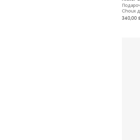
7 - 8 лет
Подароч
Choux д
9 - 10 лет
340,00 
11 - 12 лет
13 - 14 лет
15 - 16 лет
16+ лет