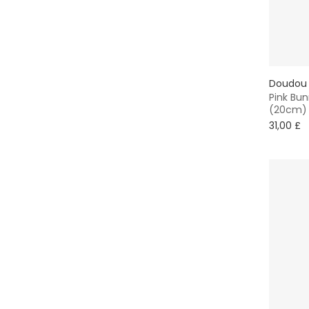
Doudou
Pink Bun
(20cm)
31,00 £