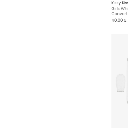
16+ лет
Kissy Kis
Girls W
Liewood
Convert
40,00 £
Little Butterfly London
Little Me
Mayoral
Moulin Roty
Nanán
NaturaPura
Peter Rabbit™ by Childrensalon
Petit Bateau