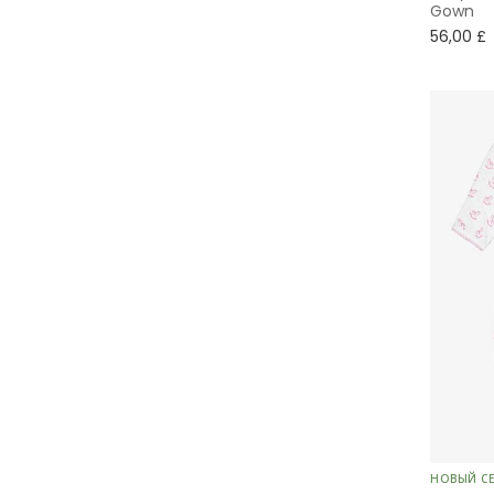
aden + anais
Gown
Туалетные принадлежности
6 мес
56,00 £
Atelier Choux Paris
9 мес
Bam Bam
12 мес
Bonpoint
18 мес
Doudou et Compagnie
2 года
Elodie
3 года
Emile et Rose
4 года
Guess
5 лет
Jellycat
6 лет
Kissy Kissy
НОВЫЙ С