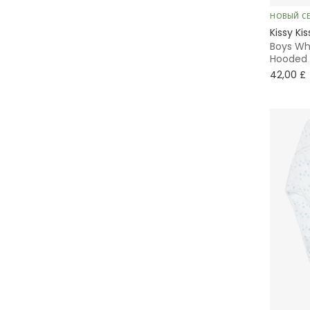
Rainbow Designs
НОВЫЙ С
Kissy Kis
Boys Whi
Tartine et Chocolat
Hooded 
42,00 £
The Bonniemob