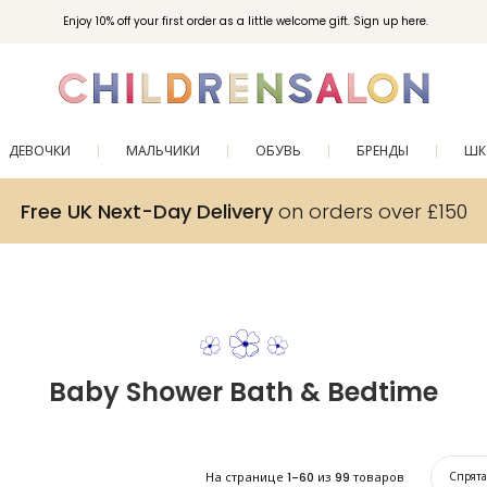
Enjoy 10% off your first order as a little welcome gift. Sign up here.
ДЕВОЧКИ
МАЛЬЧИКИ
ОБУВЬ
БРЕНДЫ
ШК
Free UK Next-Day Delivery
on orders over £150
Baby Shower Bath & Bedtime
На странице
1-60
из
99
товаров
Спрят