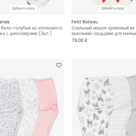
Добавить сразу
Добавить сразу
anais
Petit Bateau
 бело-голубые из хлопкового
Спальный мешок кремовый из 
жа с динозаврами (3шт.)
красными сердцами для малы
79,00 £