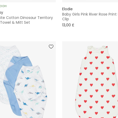
ЕЗОН
Elodie
sy
Baby Girls Pink River Rose Pri
te Cotton Dinosaur Territory
Clip
Towel & Mitt Set
13,00 £