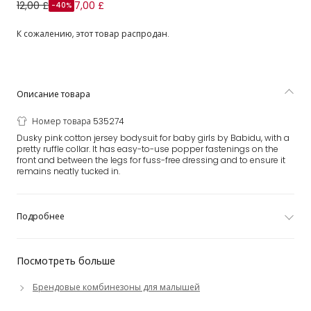
Розовое хлопковое боди для малышек
12,00 £
7,00 £
-40%
К сожалению, этот товар распродан.
Описание товара
Номер товара 535274
Dusky pink cotton jersey bodysuit for baby girls by Babidu, with a
pretty ruffle collar. It has easy-to-use popper fastenings on the
front and between the legs for fuss-free dressing and to ensure it
remains neatly tucked in.
Подробнее
Посмотреть больше
Брендовые комбинезоны для малышей