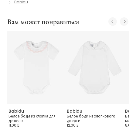
Babidu
Вам может понравиться
Babidu
Babidu
Babi
Белое боди из хлопка для
Белое боди из хлопкового
Белое
девочек
джерси
малы
11,00 £
12,00 £
8,00 £