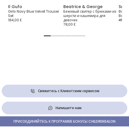
Il Gufo
Beatrice & George
Sofij
ffy
Girls Navy Blue Velvet Trouser
Бежевый свитер с брюками из
Baby 
Set
шерсти и кашемира для
Ballon
184,00 £
девочек
45,00
78,00 £
Свяжитесь с Клиентским сервисом
Напишите нам
ПРИСОЕДИНЯЙТЕСЬ К ПРОГРАММЕ БОНУСЫ CHILDRENSALON