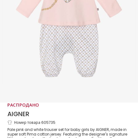
РАСПРОДАНО
AIGNER
Номер товара 605735
Baby Girls Pale Pink Pima Cotton
Pale pink and white trouser set for baby girls by AIGNER, made in
Trouser Set
super soft Pima cotton jersey. Featuring the designer's signature