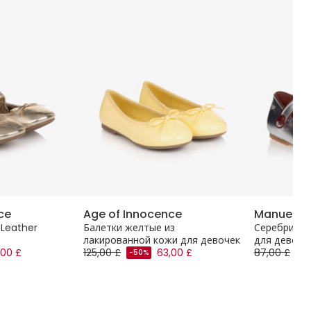
ce
Age of Innocence
Manuela 
d Leather
Балетки желтые из
Серебристы
лакированной кожи для девочек
для девоче
,00 £
125,00 £
63,00 £
87,00 £
-50%
-5