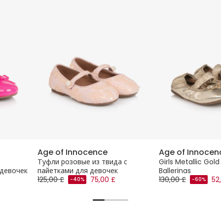
Age of Innocence
Age of Innocen
Туфли розовые из твида с
Girls Metallic Gol
 девочек
пайетками для девочек
Ballerinas
125,00 £
75,00 £
130,00 £
52
-40%
-60%