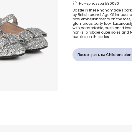
Girls Silver G
Номер товара 580090
Dazzle in these handmade sparkly
by British brand, Age Of Innoce
Bow Pumps
bow embellishments on the toes,
glamorous party look. Luxuriously 
with comfortable, cushioned insol
non-slip rubber outer soles and f
buckles on the sides.
Посмотреть на Childrensalon