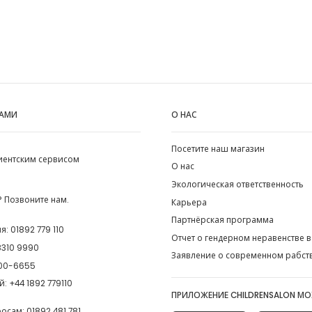
НАМИ
О НАС
Посетите наш магазин
лиентским сервисом
О нас
Экологическая ответственность
 Позвоните нам.
Карьера
Партнёрская программа
ия:
01892 779 110
Отчет о гендерном неравенстве в
8310 9990
Заявление о современном рабст
00-6655
й:
+44 1892 779110
ПРИЛОЖЕНИЕ CHILDRENSALON М
росам:
01892 481 781