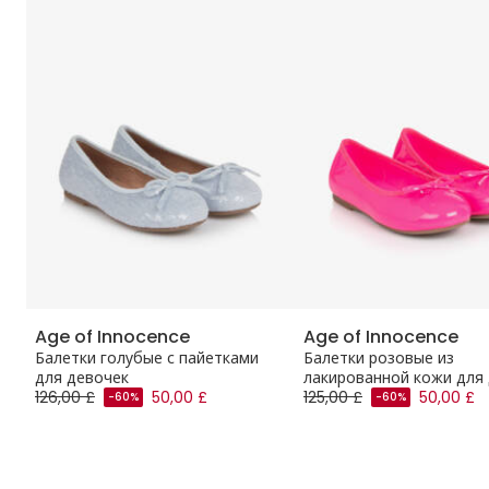
Age of Innocence
Age of Innocence
ой
Балетки голубые с пайетками
Балетки розовые из
для девочек
лакированной кожи для
126,00 £
50,00 £
125,00 £
50,00 £
-60%
-60%