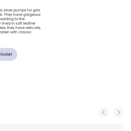
litter
 silver pumps for girls
nce. They have gorgeous
 adding to the
lined in soft leather
es, they have delicate,
asten with classic
 Outlet