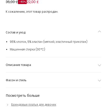
Платье розовое из хлопка с цветочными аппликациями
36,00 £
22,00 £
-40%
для девочек
К сожалению, этот товар распродан.
Состав и уход
95% хлопок, 5% эластан (мягкий, эластичный трикотаж)
Машинная стирка (30*C)
Описание товара
Фасон и стиль
Посмотреть больше
Брендовые платья для девочек