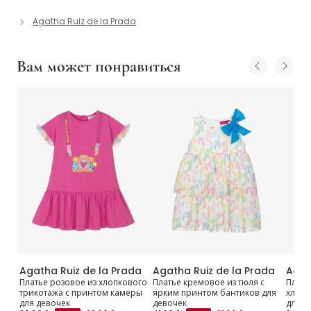
Agatha Ruiz de la Prada
Вам может понравиться
da
Agatha Ruiz de la Prada
Agatha Ruiz de la Prada
Agat
Платье розовое из хлопкового
Платье кремовое из тюля с
Плать
трикотажа с принтом камеры
ярким принтом бантиков для
хлопк
для девочек
девочек
для д