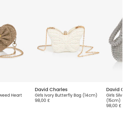
David Charles
David Cha
Tweed Heart
Girls Ivory Butterfly Bag (14cm)
Girls Silve
98,00 £
(15cm)
98,00 £