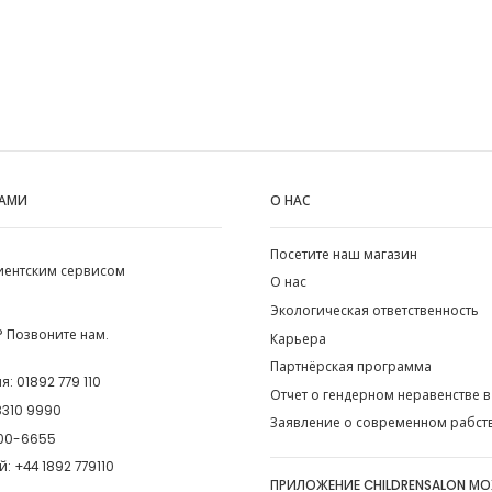
НАМИ
О НАС
Посетите наш магазин
лиентским сервисом
О нас
Экологическая ответственность
 Позвоните нам.
Карьера
Партнёрская программа
ия:
01892 779 110
Отчет о гендерном неравенстве в
8310 9990
Заявление о современном рабст
00-6655
й:
+44 1892 779110
ПРИЛОЖЕНИЕ CHILDRENSALON М