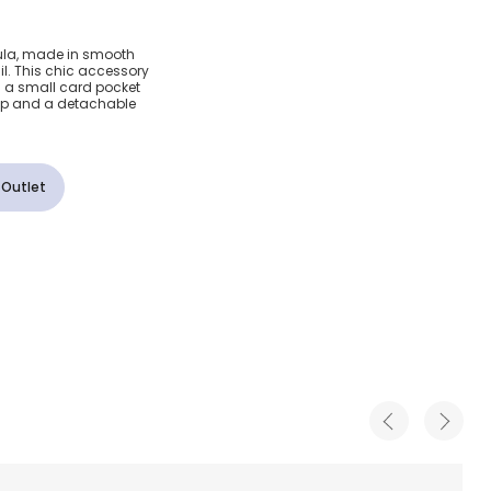
aux
 Lula, made in smooth
il. This chic accessory
(18cm)
 a small card pocket
asp and a detachable
 Outlet