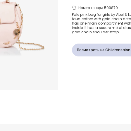
Girls Pink F
Номер товара 599879
Pale pink bag for girls by Abel &
faux leather with gold chain deta
Leather Bag 
has one main compartment with
inside. It has a secure metal cl
gold chain shoulder strap.
Посмотреть на Childrensalon