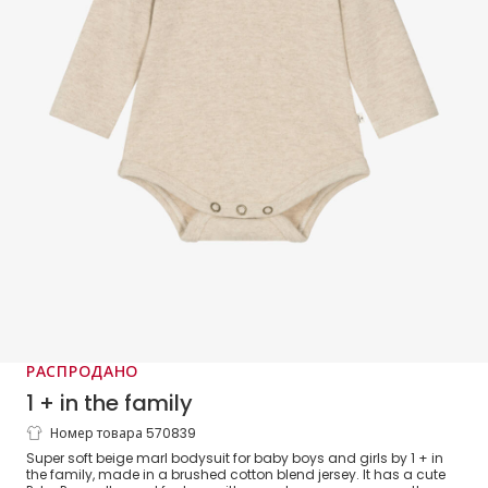
РАСПРОДАНО
1 + in the family
Номер товара 570839
Beige Cotton Bodysuit
Super soft beige marl bodysuit for baby boys and girls by 1 + in
the family, made in a brushed cotton blend jersey. It has a cute