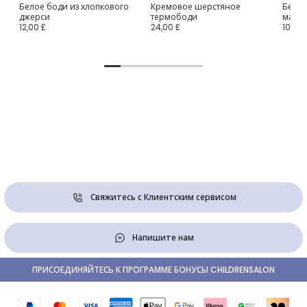
Белое боди из хлопкового
Кремовое шерстяное
Белое
джерси
термободи
малы
12,00 £
24,00 £
10,00 
Свяжитесь с Клиентским сервисом
Напишите нам
ПРИСОЕДИНЯЙТЕСЬ К ПРОГРАММЕ БОНУСЫ CHILDRENSALON