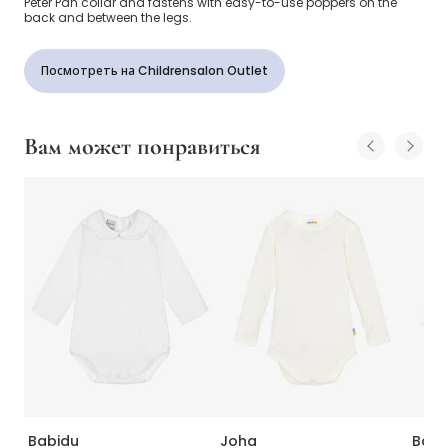
Peter Pan collar and fastens with easy-to-use poppers on the
back and between the legs.
Посмотреть на Childrensalon Outlet
Вам может понравиться
Babidu
Joha
Babi