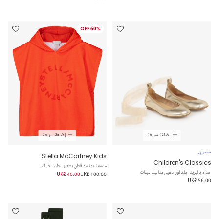
60% OFF
إضافة سريعة
إضافة سريعة
حصري
Stella McCartney Kids
Children's Classics
منشفة بونشو قطن بشعار مطرز للأولاد
حذاء باليرينا جلد لون ذهبي متاليك للبنات
UK£ 40.00
UK£ 100.00
UK£ 56.00