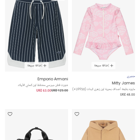
إضافة سريعة
إضافة سريعة
حصري
Emporio Armani
Mitty James
شورت قطن جيرسي مخطط لون كحلي للأولاد
مايوه بطبعة أصداف بحرية لون زهري للبنات (UPF50+)
UK£ 63.00
UK£ 125.00
UK£ 48.00