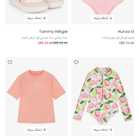
إضافة سريعة
إضافة سريعة
Tommy Hilfiger
Hunza G
مايوه كرينكل لون زهري للبنات
حذاء رياضي جلد صناعي لون أبيض للبنات
UK£ 30.00
UK£ 59.00
UK£ 70.00
إضافة سريعة
إضافة سريعة