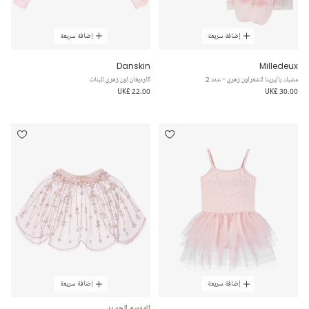
إضافة سريعة
إضافة سريعة
Danskin
Milledeux
مشبك باليرينا للشعرلون زهري - عدد 2
كارديغان لون زهري للبنات
UK£ 22.00
UK£ 30.00
إضافة سريعة
إضافة سريعة
الموسم الجديد