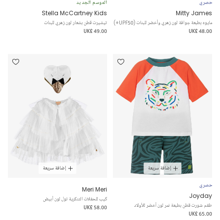
حصري
الموسم الجديد
Stella McCartney Kids
Mitty James
مايوه بطبعة جوافة لون زهري وأخضر للبنات (UPF50+)
تيشيرت قطن بشعار لون زهري للبنات
UK£ 49.00
UK£ 48.00
إضافة سريعة
إضافة سريعة
حصري
Meri Meri
Joyday
كيب للحفلات التنكرية تول لون أبيض
طقم شورت قطن بطبعة نمر لون أخضر للأولاد
UK£ 58.00
UK£ 65.00