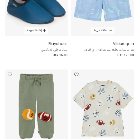
إضافة سريعة
إضافة سريعة
Playshoes
Vilebrequin
شورت سباحة بطبعة سلاحف لون أزرق للأولاد
حذاء شاطىء لون كحلي
UK£ 16.00
UK£ 125.00