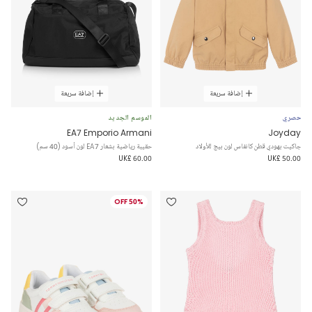
إضافة سريعة
إضافة سريعة
حصري
الموسم الجديد
EA7 Emporio Armani
Joyday
جاكيت بهودي قطن كانفاس لون بيج للأولاد
حقيبة رياضية بشعار EA7 لون أسود (40 سم)
UK£ 60.00
UK£ 50.00
50% OFF