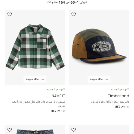
عرض
1-60
من
164
منتجات
إضافة سريعة
إضافة سريعة
الموسم الجديد
الموسم الجديد
NAME IT
Timberland
كاب بشعار مطرز وألوان بلوك للأولاد
قميص اوفر شيرت كاروهات قطن عضوي لون أخضر
للأولاد
UK£ 29.00
UK£ 21.00