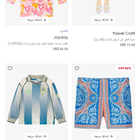
إضافة سريعة
إضافة سريعة
حصري
Powell Craft
Joyday
دمية قطن لون أبيض للبنات (38 سم)
طقم سباحة بطبعة قلوب لون زهري للبنات (UPF50+)
UK£ 15.00
UK£ 60.00
60% OFF
إضافة سريعة
إضافة سريعة