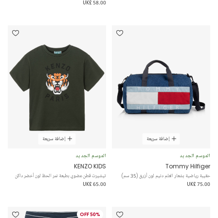
UK£ 58.00
إضافة سريعة
إضافة سريعة
الموسم الجديد
الموسم الجديد
KENZO KIDS
Tommy Hilfiger
حقيبة رياضية بشعار العلم دنيم لون أزرق (35 سم)
تيشيرت قطن عضوي بطبعة نمر الحظ لون أخضر داكن
UK£ 65.00
UK£ 75.00
50% OFF