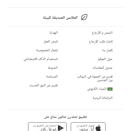
الملابس الصديقة للبيئة
الشحن و الأرجاع
الهدايا
إنشاء طلب الإرجاع
فرص العمل
إتصل بنا
إشعار الخصوصية
حول الموقع
استخدام الذكاء الاصطناعي
جدول المقاسات
الشروط
تقرير عن الفجوة في الرواتب
المساعدة
بين الجنسين
تقرير عن الرق الحديث
الحياد الكربوني
جديد
التزاماتنا البيئية
تطبيق تشلدرن صالون متاح على
تحميل التطبيق من
احصلوا على التطبيق من
أبل ستور
غوغل بلاي