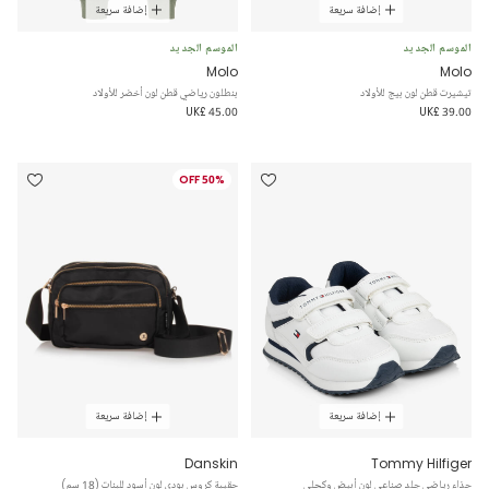
إضافة سريعة
إضافة سريعة
الموسم الجديد
الموسم الجديد
Molo
Molo
تيشيرت قطن لون بيج للأولاد
بنطلون رياضي قطن لون أخضر للأولاد
UK£ 45.00
UK£ 39.00
50% OFF
إضافة سريعة
إضافة سريعة
Danskin
Tommy Hilfiger
حذاء رياضي جلد صناعي لون أبيض وكحلي
حقيبة كروس بودي لون أسود للبنات (18 سم)