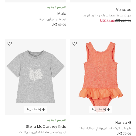
الموسم الجديد
Versace
Molo
شورت سباحة بطبعة باروكو لون أزرق للأولاد
توب مقلم لون أزرق للأولاد
UK£ 82.00
UK£ 205.00
UK£ 49.00
إضافة سريعة
إضافة سريعة
الموسم الجديد
Hunza G
Stella McCartney Kids
مايوه كرينكل بكشكش لون برتقالي ميتاليك للبنات
تيشيرت بشعار حمامة قطن لون رمادي للبنات
UK£ 70.00