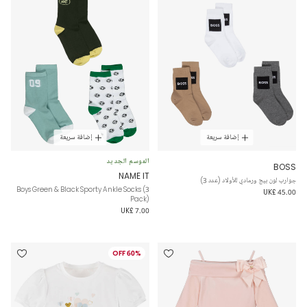
إضافة سريعة
إضافة سريعة
الموسم الجديد
BOSS
NAME IT
جوارب لون بيج ورمادي للأولاد (عدد 3)
Boys Green & Black Sporty Ankle Socks (3
UK£ 45.00
Pack)
UK£ 7.00
60% OFF