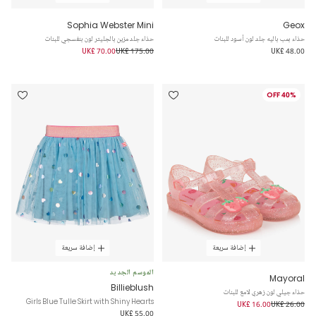
Sophia Webster Mini
Geox
حذاء بمب باليه جلد لون أسود للبنات
حذاء جلد مزين بالجليتر لون بنفسجي للبنات
UK£ 70.00
UK£ 175.00
UK£ 48.00
40% OFF
إضافة سريعة
إضافة سريعة
الموسم الجديد
Mayoral
Billieblush
حذاء جيلي لون زهري لامع للبنات
Girls Blue Tulle Skirt with Shiny Hearts
UK£ 16.00
UK£ 26.00
UK£ 55.00