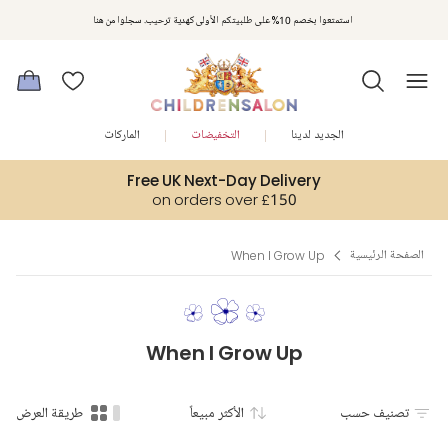
مكافآت تشلدرن صالون | اجمعوا النقاط مع كل عملية شراء لتحصلوا على هدايا حصرية وعروض مصممة خصيصا لتلبي
استمتعوا بخصم 10% على طلبيتكم الأولى كهدية ترحيب. سجلوا من هنا
متطلباتكم
الجديد لدينا
التخفيضات
الماركات
Free UK Next-Day Delivery
on orders over £150
الصفحة الرئيسية
When I Grow Up
When I Grow Up
تصنيف حسب
الأكثر مبيعاً
طريقة العرض