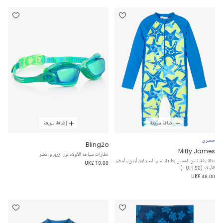
إضافة سريعة
إضافة سريعة
حصري
Bling2o
Mitty James
نظارات سباحة للأولاد لون أزرق وأخضر
بدلة واقية من الشمس بطبعة نجم البحر لون أزرق وأخضر
UK£ 19.00
للأولاد (UPF50+)
UK£ 48.00