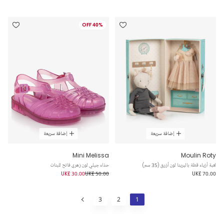
40% OFF
إضافة سريعة
إضافة سريعة
Mini Melissa
Moulin Roty
لعبة أزياء قطة باليرينا لون أزرق (35 سم)
حذاء جيلي لون زهري فاتح للبنات
UK£ 30.00
UK£ 50.00
UK£ 70.00
3
2
1