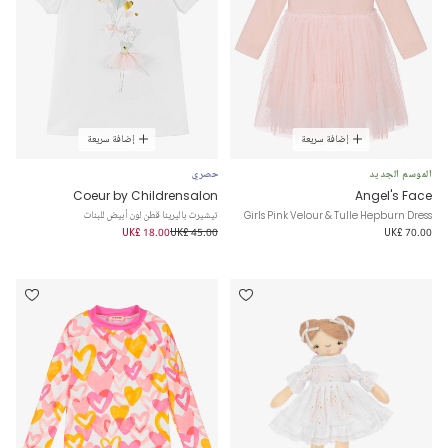
إضافة سريعة
إضافة سريعة
الموسم الجديد
حصري
Coeur by Childrensalon
Angel's Face
Girls Pink Velour & Tulle Hepburn Dress
تيشيرت باليرينا قطن لون أبيض للبنات
UK£ 18.00
UK£ 45.00
UK£ 70.00