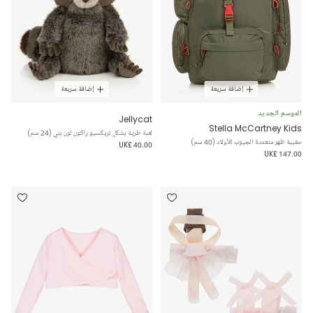
إضافة سريعة
إضافة سريعة
الموسم الجديد
Jellycat
Stella McCartney Kids
لعبة طرية بشكل تريكسيو راكون لون بني (24 سم)
حقيبة ظهر متعددة الجيوب للأولاد (40 سم)
UK£ 40.00
UK£ 147.00